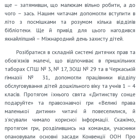
ще – затямивши, що малюкам вільно робити, а до
чого – зась. Нашим читачам допомогли вступити в
літо з посмішками та розумом кілька відділів
бібліотеки. Ще й привід для цього нагодився
якнайліпший – Міжнародний день захисту дітей.
Розібратися в складній системі дитячих прав та
обов’язків малечі, що відпочиває в пришкільних
таборах СПШ № 3, № 17, ЗОШ № 29 та в Черкаській
гімназії № 31, допомогли працівники відділу
обслуговування дітей дошкільного віку та учнів 1 – 4
класів. Протягом їхнього свята «Дитинству сонце
подаруйте» та правознавчої гри «Великі права
маленької дитини» читачі й повеселилися, й
з’ясували чимало корисної інформації. Скажімо,
протягом гри, розділившись на команди, учасники
опановували основні засади Конвенції ООН Про