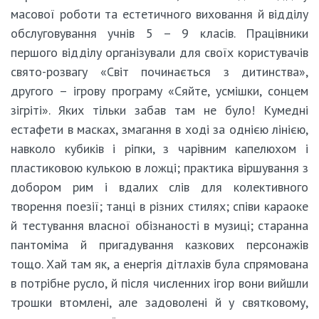
масової роботи та естетичного виховання й відділу
обслуговування учнів 5 – 9 класів. Працівники
першого відділу організували для своїх користувачів
свято-розвагу «Світ починається з дитинства»,
другого – ігрову програму «Сяйте, усмішки, сонцем
зігріті». Яких тільки забав там не було! Кумедні
естафети в масках, змагання в ході за однією лінією,
навколо кубиків і ріпки, з чарівним капелюхом і
пластиковою кулькою в ложці; практика віршування з
добором рим і вдалих слів для колективного
творення поезії; танці в різних стилях; співи караоке
й тестування власної обізнаності в музиці; старанна
пантоміма й пригадування казкових персонажів
тощо. Хай там як, а енергія дітлахів була спрямована
в потрібне русло, й після численних ігор вони вийшли
трошки втомлені, але задоволені й у святковому,