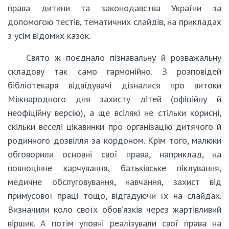
права дитини та законодавства України за
допомогою тестів, тематичних слайдів, на прикладах
з усім відомих казок.
Свято ж поєднало пізнавальну й розважальну
складову так само гармонійно. З розповідей
бібліотекаря відвідувачі дізналися про витоки
Міжнародного дня захисту дітей (офіційну й
неофіційну версію), а ще всілякі не стільки корисні,
скільки веселі цікавинки про організацію дитячого й
родинного дозвілля за кордоном. Крім того, малюки
обговорили основні свої права, наприклад, на
повноцінне харчування, батьківське піклування,
медичне обслуговування, навчання, захист від
примусової праці тощо, відгадуючи їх на слайдах.
Визначили коло своїх обов’язків через жартівливий
віршик. А потім уповні реалізували свої права на