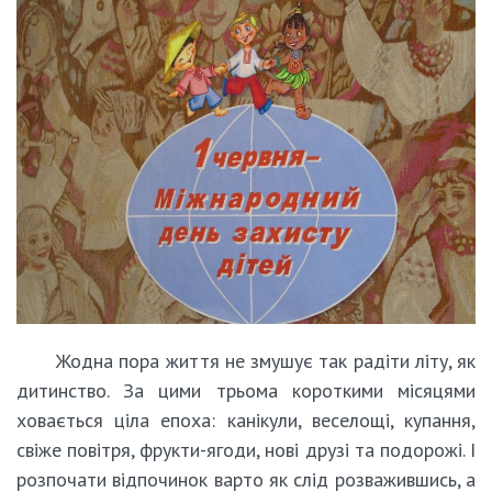
Жодна пора життя не змушує так радіти літу, як
дитинство. За цими трьома короткими місяцями
ховається ціла епоха: канікули, веселощі, купання,
свіже повітря, фрукти-ягоди, нові друзі та подорожі. І
розпочати відпочинок варто як слід розважившись, а