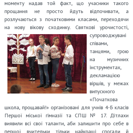
моменту надав той факт, що учасники такого
прощання не просто йдуть відпочивати, а
розлучаються з початковими класами, переходячи
на нову вікову сходинку. Святкові
урочистості,
супроводжувані
співами,
танцями, грою
на музичних
інструментах,
декламацією
віршів, у межах
випускного
«Початкова
школа, прощавай!» організовані для учнів 4-Б класів
Першої міської гімназії та СПШ № 17. Дітлахи
виявили всі свої таланти, аби залишити про себе в
першої вчительки тільки найкращі спогади й