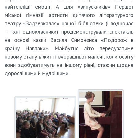
найтепліші емоції. А для «випускників» Першої
міської гімназії артисти дитячого літературного
театру «Задзеркалля» нашої бібліотеки (і водночас
– їхні однокласники) продемонстрували спектакль
на основі казки Василя Симоненка «Подорож в
країну Навпаки». Майбутнє літо передуватиме
новому етапу в житті вчорашньої малечі, коли освіту
вони здобуватимуть на іншому рівні, стаючи щодня
дорослішими й мудрішими.