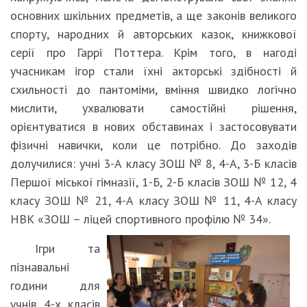
основних шкільних предметів, а ще законів великого
спорту, народних й авторських казок, книжкової
серії про Гаррі Поттера. Крім того, в нагоді
учасникам ігор стали їхні акторські здібності й
схильності до пантоміми, вміння швидко логічно
мислити, ухвалювати самостійні рішення,
орієнтуватися в нових обставинах і застосовувати
фізичні навички, коли це потрібно. До заходів
долучилися: учні 3-А класу ЗОШ № 8, 4-А, 3-Б класів
Першої міської гімназії, 1-Б, 2-Б класів ЗОШ № 12, 4
класу ЗОШ № 21, 4-А класу ЗОШ № 11, 4-А класу
НВК «ЗОШ – ліцей спортивного профілю № 34».
Ігри та
пізнавальні
години для
учнів 4-х класів