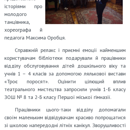
історіями про
молодого
танцівника,
хореографа й
педагога Максима Оробця.
Справжній релакс і приємні емоції найменшим
користувачам бібліотеки подарували й працівники
відділу обслуговування дітей дошкільного віку та
учнів 1 – 4 класів за допомогою лялькової вистави
«Троє поросят». Оцінити цілющий вплив
театрального мистецтва запросили учнів 1-Б класу
ЗОШ № 8 та 2-Б класу Першої міської гімназії.
Працівники цього-таки відділу допомагали
своїм маленьким відвідувачам красиво попрощатися
зі школою напередодні літніх канікул. Зворушливості