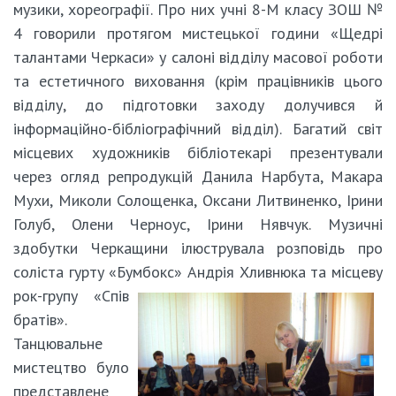
музики, хореографії. Про них учні 8-М класу ЗОШ №
4 говорили протягом мистецької години «Щедрі
талантами Черкаси» у салоні відділу масової роботи
та естетичного виховання (крім працівників цього
відділу, до підготовки заходу долучився й
інформаційно-бібліографічний відділ). Багатий світ
місцевих художників бібліотекарі презентували
через огляд репродукцій Данила Нарбута, Макара
Мухи, Миколи Солощенка, Оксани Литвиненко, Ірини
Голуб, Олени Черноус, Ірини Нявчук. Музичні
здобутки Черкащини ілюструвала розповідь про
соліста гурту «Бумбокс» Андрія Хливнюка та місцеву
рок-групу «Спів
братів».
Танцювальне
мистецтво було
представлене