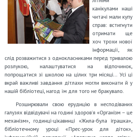
літніми
канікулами наші
читачі мали купу
справ: встигнути
отримати ще
хоч трохи нової
інформації, як
слід розважитися з однокласниками перед тривалою
розлукою, налаштуватися на відпочинок,
попрощатися зі школою на цілих три місяці… Усі ці
вкрай важливі завдання дітлахи могли виконати й у
нашій бібліотеці, нагод їм для того не бракувало.
Розширювали свою ерудицію в несподіваних
галузях відвідувачі на годині здоров’я «Організм – це
механізм», годинці-цікавинці «Жила-була іграшка»,
бібліотечному уроці «Прес-урок для діток»,