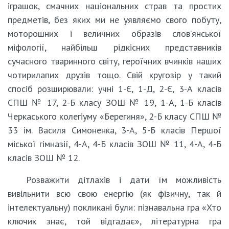
іграшок, смачних національних страв та простих
предметів, без яких ми не уявляємо свого побуту,
моторошних і величних образів слов’янської
міфології, найбільш рідкісних представників
сучасного тваринного світу, героїчних вчинків наших
чотирилапих друзів тощо. Свій кругозір у такий
спосіб розширювали: учні 1-Є, 1-Д, 2-Є, 3-А класів
СПШ № 17, 2-Б класу ЗОШ № 19, 1-А, 1-Б класів
Черкаського колегіуму «Берегиня», 2-Б класу СПШ №
33 ім. Василя Симоненка, 3-А, 5-Б класів Першої
міської гімназії, 4-А, 4-Б класів ЗОШ № 11, 4-А, 4-Б
класів ЗОШ № 12.
Розважити дітлахів і дати їм можливість
вивільнити всю свою енергію (як фізичну, так й
інтелектуальну) покликані були: пізнавальна гра «Хто
ключик знає, той відгадає», літературна гра