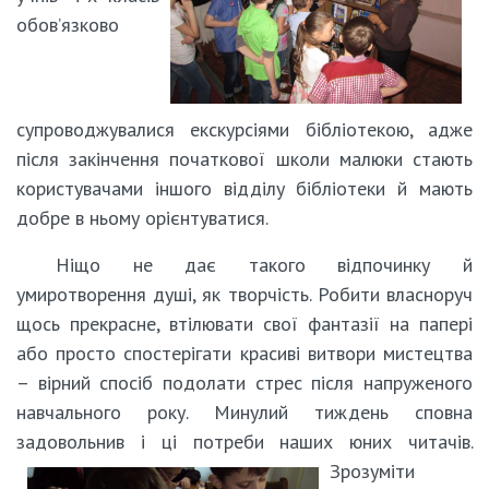
обов’язково
супроводжувалися екскурсіями бібліотекою, адже
після закінчення початкової школи малюки стають
користувачами іншого відділу бібліотеки й мають
добре в ньому орієнтуватися.
Ніщо не дає такого відпочинку й
умиротворення душі, як творчість. Робити власноруч
щось прекрасне, втілювати свої фантазії на папері
або просто спостерігати красиві витвори мистецтва
– вірний спосіб подолати стрес після напруженого
навчального року. Минулий тиждень сповна
задовольнив і ці потреби наших юних читачів.
Зрозуміти