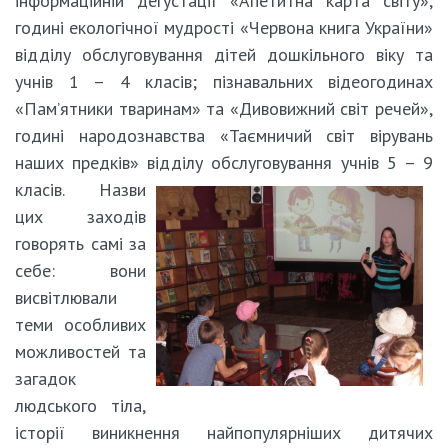
інформаційній дегустації «Апетитна карта світу»,
годині екологічної мудрості «Червона книга України»
відділу обслуговування дітей дошкільного віку та
учнів 1 – 4 класів; пізнавальних відеогодинах
«Пам’ятники тваринам» та «Дивовижний світ речей»,
годині народознавства «Таємничий світ вірувань
наших предків» відділу
обслуговування учнів 5 – 9
класів. Назви
цих заходів
говорять самі за
себе: вони
висвітлювали
теми особливих
можливостей та
загадок
людського тіла,
історії виникнення найпопулярніших дитячих