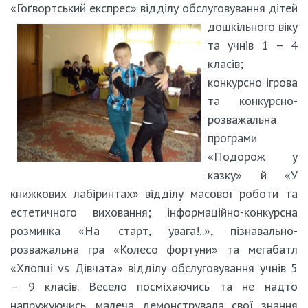
«Гоґвортський експрес» відділу обслуговування дітей
дошкільного віку
та учнів 1 – 4
класів;
конкурсно-ігрова
та конкурсно-
розважальна
програми
«Подорож у
казку» й «У
книжкових лабіринтах» відділу масової роботи та
естетичного виховання; інформаційно-конкурсна
розминка «На старт, увага!..», пізнавально-
розважальна гра «Колесо фортуни» та мегабатл
«Хлопці vs Дівчата» відділу обслуговування учнів 5
– 9 класів. Весело посміхаючись та не надто
напружуючись, малеча демонструвала свої знання