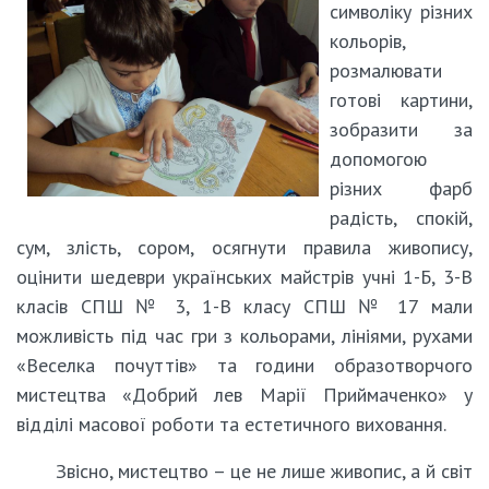
символіку різних
кольорів,
розмалювати
готові картини,
зобразити за
допомогою
різних фарб
радість, спокій,
сум, злість, сором, осягнути правила живопису,
оцінити шедеври українських майстрів учні 1-Б, 3-В
класів СПШ № 3, 1-В класу СПШ № 17 мали
можливість під час гри з кольорами, лініями, рухами
«Веселка почуттів» та години образотворчого
мистецтва «Добрий лев Марії Приймаченко» у
відділі масової роботи та естетичного виховання.
Звісно, мистецтво – це не лише живопис, а й світ