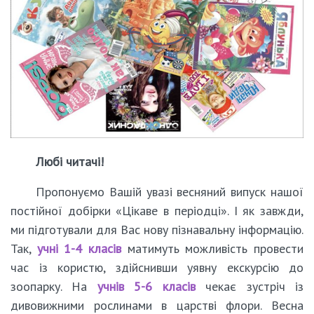
Любі читачі!
Пропонуємо Вашій увазі весняний випуск нашої
постійної добірки «Цікаве в періодці». І як завжди,
ми підготували для Вас нову пізнавальну інформацію.
Так,
учні 1-4 класів
матимуть можливість провести
час із користю, здійснивши уявну екскурсію до
зоопарку. На
учнів 5-6 класів
чекає зустріч із
дивовижними рослинами в царстві флори. Весна