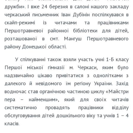
дружби». І вже 24 березня в салоні нашого закладу
черкаський письменник Іван Дубінін поспілкувався в
скайп-режимі із читачами та працівниками
Першотравневої районної бібліотеки для дітей,
розташованої в смт. Мангуш Першотравневого
району Донецької області.
У спілкуванні також взяли участь учні 1-Б класу
Першої міської гімназії м. Черкаси, яким було
надзвичайно цікаво привітатися з однолітками з
далекого й невідомого їм регіону України. Захід
водночас став органічною частиною циклу «Майстри
пера – найменшим», який для своїх читачів
систематично провадять працівники відділу
обслуговування дітей дошкільного віку та учнів 1 – 4
класів.