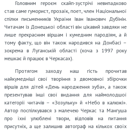
Головним героєм скайп-зустрічі невипадково
став саме гуморист, прозаїк, поет, член Національної
спілки письменників України Іван Іванович Дубінін.
Читачам із Донецької області він цікавий завдяки не
лише прекрасним віршам і кумедним пародіям, а й
тому факту, що він також народився на Донбасі –
зокрема в Луганській області (хоча з 1997 року
мешкає й працює в Черкасах).
Протягом заходу наш гість прочитав
найкумедніші свої творіння з двомовної збірочки
віршів для дітей «День народження зуба», а також
презентував інші свої видання для наймолодшої
категорії читачів – «Зозульку» й «Небо в калюжі».
Автор поспілкувався з малечею Черкас та Мангуша
про їхні улюблені твори, відповів на питання
присутніх, а ще залишив автограф на кількох своїх