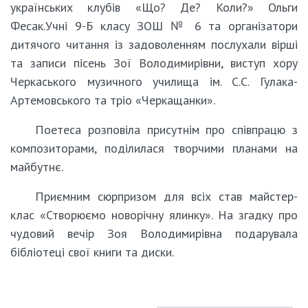
українських клубів «Що? Де? Коли?» Ольги
Фесак.Учні 9-Б класу ЗОШ № 6 та організатори
дитячого читання із задоволенням послухали вірші
та записи пісень Зої Володимирівни, виступ хору
Черкаського музичного училища ім. С.С. Гулака-
Артемовського та тріо «Черкащанки».
Поетеса розповіла присутнім про співпрацю з
композиторами, поділилася творчими планами на
майбутнє.
Приємним сюрпризом для всіх став майстер-
клас «Створюємо новорічну ялинку». На згадку про
чудовий вечір Зоя Володимирівна подарувала
бібліотеці свої книги та диски.