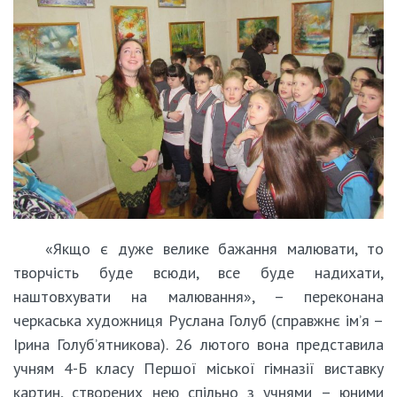
«Якщо є дуже велике бажання малювати, то
творчість буде всюди, все буде надихати,
наштовхувати на малювання», – переконана
черкаська художниця Руслана Голуб (справжнє ім’я –
Ірина Голуб’ятникова). 26 лютого вона представила
учням 4-Б класу Першої міської гімназії виставку
картин, створених нею спільно з учнями – юними