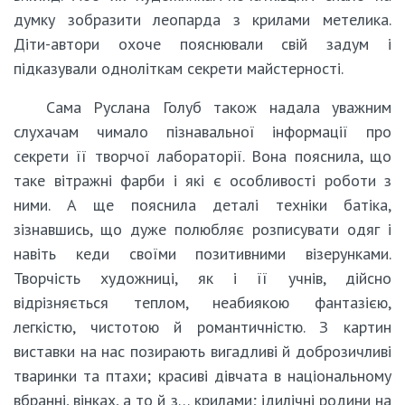
думку зобразити леопарда з крилами метелика.
Діти-автори охоче пояснювали свій задум і
підказували одноліткам секрети майстерності.
Сама Руслана Голуб також надала уважним
слухачам чимало пізнавальної інформації про
секрети її творчої лабораторії. Вона пояснила, що
таке вітражні фарби і які є особливості роботи з
ними. А ще пояснила деталі техніки батіка,
зізнавшись, що дуже полюбляє розписувати одяг і
навіть кеди своїми позитивними візерунками.
Творчість художниці, як і її учнів, дійсно
відрізняється теплом, неабиякою фантазією,
легкістю, чистотою й романтичністю. З картин
виставки на нас позирають вигадливі й доброзичливі
тваринки та птахи; красиві дівчата в національному
вбранні, вінках, а то й з… крилами; ідилічні родини на