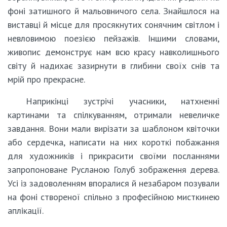
фоні затишного й мальовничого села. Знайшлося на
виставці й місце для просякнутих сонячним світлом і
невловимою поезією пейзажів. Іншими словами,
живопис демонструє нам всю красу навколишнього
світу й надихає зазирнути в глибини своїх снів та
мрій про прекрасне.
Наприкінці зустрічі учасники, натхненні
картинами та спілкуванням, отримали невеличке
завдання. Вони мали вирізати за шаблоном квіточки
або сердечка, написати на них короткі побажання
для художників і прикрасити своїми посланнями
запропоноване Русланою Голуб зображення дерева.
Усі із задоволенням впоралися й незабаром позували
на фоні створеної спільно з професійною мисткинею
аплікації.