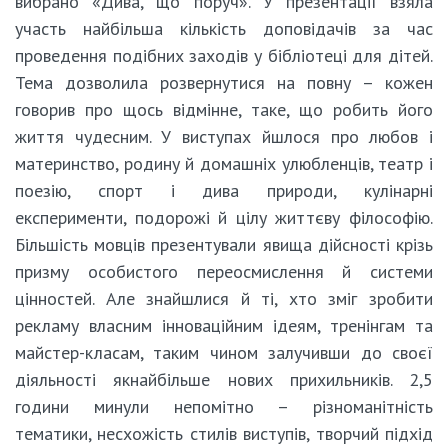
вибрано «Дива, що поруч». У презентації взяла
участь найбільша кількість доповідачів за час
проведення подібних заходів у бібліотеці для дітей.
Тема дозволила розвернутися на повну – кожен
говорив про щось відмінне, таке, що робить його
життя чудесним. У виступах йшлося про любов і
материнство, родину й домашніх улюбленців, театр і
поезію, спорт і дива природи, кулінарні
експерименти, подорожі й цілу життєву філософію.
Більшість мовців презентували явища дійсності крізь
призму особистого переосмислення й системи
цінностей. Але знайшлися й ті, хто зміг зробити
рекламу власним інноваційним ідеям, тренінгам та
майстер-класам, таким чином залучивши до своєї
діяльності якнайбільше нових прихильників. 2,5
години минули непомітно – різноманітність
тематики, несхожість стилів виступів, творчий підхід