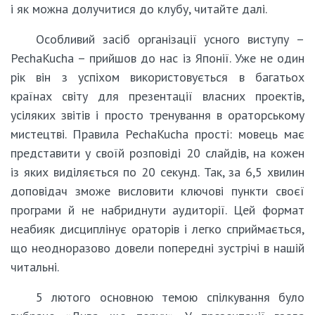
і як можна долучитися до клубу, читайте далі.
Особливий засіб організації усного виступу –
PechaKucha – прийшов до нас із Японії. Уже не один
рік він з успіхом використовується в багатьох
країнах світу для презентації власних проектів,
усіляких звітів і просто тренування в ораторському
мистецтві. Правила PechaKucha прості: мовець має
представити у своїй розповіді 20 слайдів, на кожен
із яких виділяється по 20 секунд. Так, за 6,5 хвилин
доповідач зможе висловити ключові пункти своєї
програми й не набриднути аудиторії. Цей формат
неабияк дисциплінує ораторів і легко сприймається,
що неодноразово довели попередні зустрічі в нашій
читальні.
5 лютого основною темою спілкування було