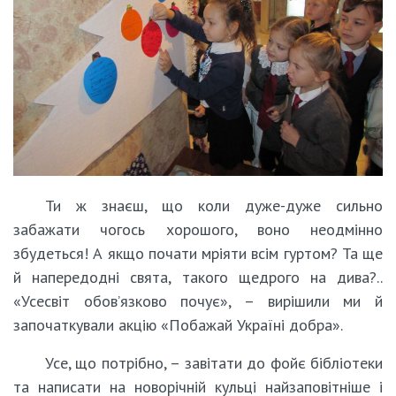
Ти ж знаєш, що коли дуже-дуже сильно
забажати чогось хорошого, воно неодмінно
збудеться! А якщо почати мріяти всім гуртом? Та ще
й напередодні свята, такого щедрого на дива?..
«Усесвіт обов’язково почує», – вирішили ми й
започаткували акцію «Побажай Україні добра».
Усе, що потрібно, – завітати до фойє бібліотеки
та написати на новорічній кульці найзаповітніше і