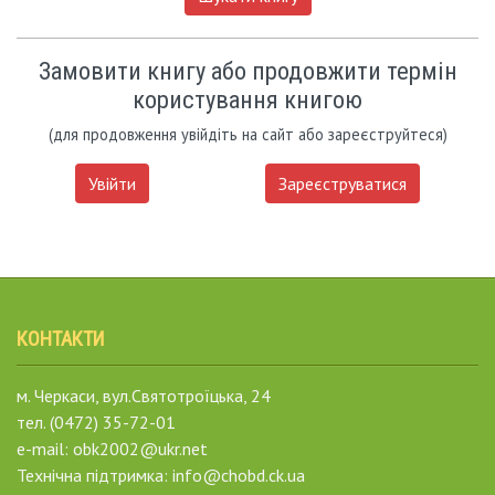
Замовити книгу або продовжити термін
користування книгою
(для продовження увійдіть на сайт або зареєструйтеся)
Увійти
Зареєструватися
КОНТАКТИ
м. Черкаси, вул.Святотроїцька, 24
тел. (0472) 35-72-01
e-mail: obk2002@ukr.net
Технічна підтримка: info@chobd.ck.ua