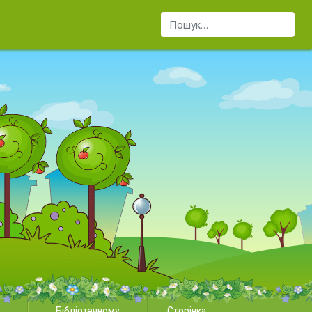
Пошук...
Бібліотечному
Сторінка