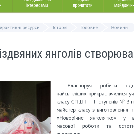
и
інтересами
прочитати
майданчи
терактивні ресурси
Історія
Головне
Новини
іздвяних янголів створюв
Власноруч робити од
найсвітліших прикрас вчилися уч
класу СПШ І – ІІІ ступенів № 3 п
майстер-класу з виготовлення і
«Новорічне янголятко» у ві
масової роботи та естети
виховання.