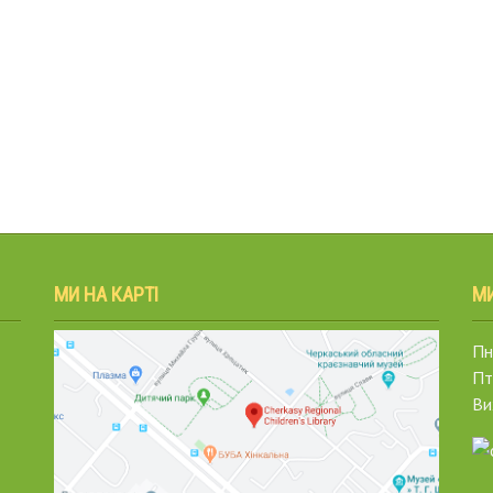
МИ НА КАРТІ
М
Пн.
Пт
Ви