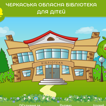
ЧЕРКАСЬКА ОБЛАСНА БІБЛІОТЕКА
ДЛЯ ДІТЕЙ
и
Об'єднання за
Радимо
Ігровий