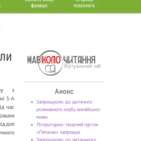
к
фахівцю
психолога
али
ну з
Анонс
ні 3-А
Запрошуємо до дитячого
ід час
розмовного клубу англійської
грашки
мови
дділі
Літературно-творчий гурток
чного
«Пегасик» запрошує
Запрошуємо до читацького