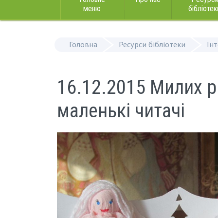
меню
бібліотек
Головна
Ресурси бібліотеки
Ін
16.12.2015 Милих р
маленькі читачі