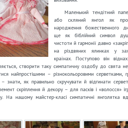
Маленький тендітний папе
або скляний янгол як пров
народження божественного ди
ще як біблійний символ душ
чистоти й гармонії давно «закрі
на різдвяних ялинках у зах
країнах. Поступово він відна
вляється, створити таку симпатичну оздобу до свята не
тися найпростішими – різнокольоровими серветками, 
– знати, як правильно скручувати й відгинати серве
емент скріплення й декору – для пасків і «волосся» іг
у. На нашому майстер-класі симпатичні янголятка в