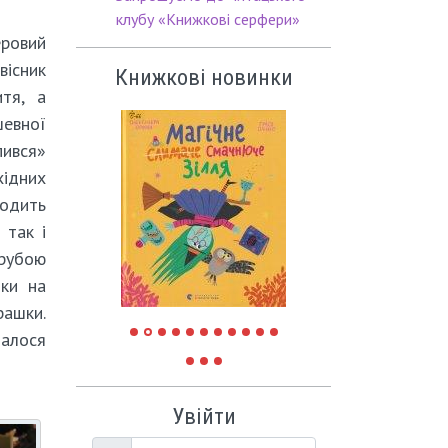
клубу «Книжкові серфери»
ровий
існик
Книжкові новинки
тя, а
евної
пився»
ідних
ходить
 так і
грубою
тки на
рашки.
далося
Увійти