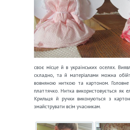
своє місце й в українських оселях. Вия
складно, та й матеріалами можна обій
вовняною ниткою та картоном. Головне 
платтячко. Нитка використовується як ел
Крильця й ручки виконуються з картон
змайструвати всім учасникам.