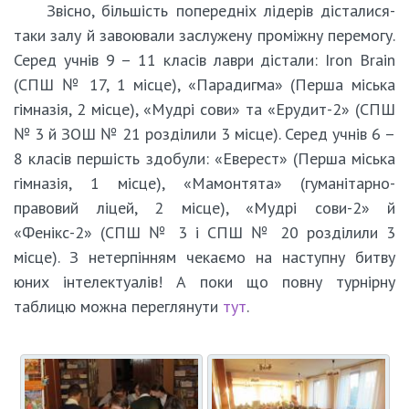
Звісно, більшість попередніх лідерів дісталися-
таки залу й завоювали заслужену проміжну перемогу.
Серед учнів 9 – 11 класів лаври дістали: Iron Brain
(СПШ № 17, 1 місце), «Парадигма» (Перша міська
гімназія, 2 місце), «Мудрі сови» та «Ерудит-2» (СПШ
№ 3 й ЗОШ № 21 розділили 3 місце). Серед учнів 6 –
8 класів першість здобули: «Еверест» (Перша міська
гімназія, 1 місце), «Мамонтята» (гуманітарно-
правовий ліцей, 2 місце), «Мудрі сови-2» й
«Фенікс-2» (СПШ № 3 і СПШ № 20 розділили 3
місце). З нетерпінням чекаємо на наступну битву
юних інтелектуалів! А поки що повну турнірну
таблицю можна переглянути
тут
.