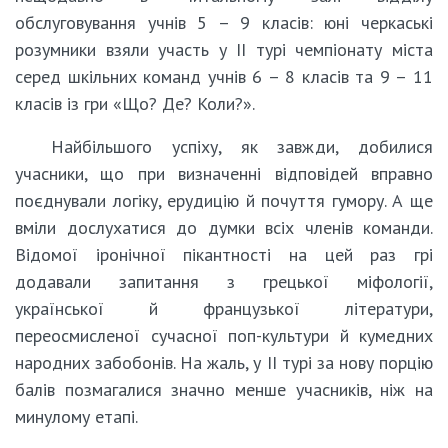
обслуговування учнів 5 – 9 класів: юні черкаські
розумники взяли участь у ІІ турі чемпіонату міста
серед шкільних команд учнів 6 – 8 класів та 9 – 11
класів із гри «Що? Де? Коли?».
Найбільшого успіху, як завжди, добилися
учасники, що при визначенні відповідей вправно
поєднували логіку, ерудицію й почуття гумору. А ще
вміли дослухатися до думки всіх членів команди.
Відомої іронічної пікантності на цей раз грі
додавали запитання з грецької міфології,
української й французької літератури,
переосмисленої сучасної поп-культури й кумедних
народних забобонів. На жаль, у ІІ турі за нову порцію
балів позмагалися значно менше учасників, ніж на
минулому етапі.