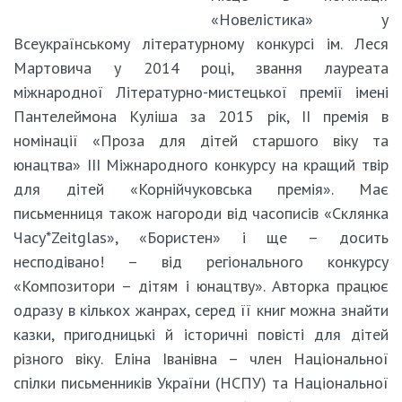
«Новелістика» у
Всеукраїнському літературному конкурсі ім. Леся
Мартовича у 2014 році, звання лауреата
міжнародної Літературно-мистецької премії імені
Пантелеймона Куліша за 2015 рік, ІІ премія в
номінації «Проза для дітей старшого віку та
юнацтва» ІІІ Міжнародного конкурсу на кращий твір
для дітей «Корнійчуковська премія». Має
письменниця також нагороди від часописів «Склянка
Часу*Zeitglas», «Бористен» і ще – досить
несподівано! – від регіонального конкурсу
«Композитори – дітям і юнацтву». Авторка працює
одразу в кількох жанрах, серед її книг можна знайти
казки, пригодницькі й історичні повісті для дітей
різного віку. Еліна Іванівна – член Національної
спілки письменників України (НСПУ) та Національної