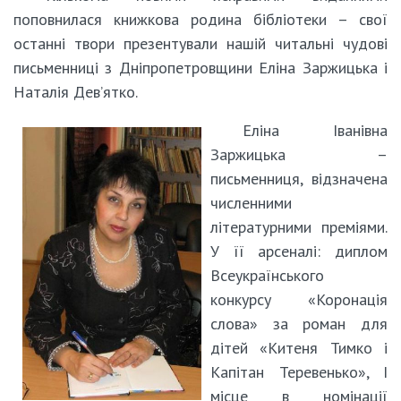
поповнилася книжкова родина бібліотеки – свої
останні твори презентували нашій читальні чудові
письменниці з Дніпропетровщини Еліна Заржицька і
Наталія Дев’ятко.
Еліна Іванівна
Заржицька –
письменниця, відзначена
численними
літературними преміями.
У її арсеналі: диплом
Всеукраїнського
конкурсу «Коронація
слова» за роман для
дітей «Китеня Тимко і
Капітан Теревенько», І
місце в номінації