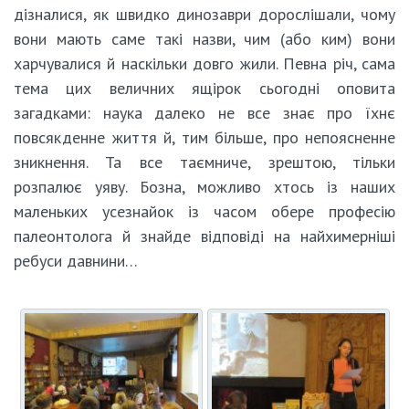
дізналися, як швидко динозаври дорослішали, чому
вони мають саме такі назви, чим (або ким) вони
харчувалися й наскільки довго жили. Певна річ, сама
тема цих величних ящірок сьогодні оповита
загадками: наука далеко не все знає про їхнє
повсякденне життя й, тим більше, про непоясненне
зникнення. Та все таємниче, зрештою, тільки
розпалює уяву. Бозна, можливо хтось із наших
маленьких усезнайок із часом обере професію
палеонтолога й знайде відповіді на найхимерніші
ребуси давнини…