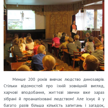
Менше 200 років вивчає людство динозаврів.
Стільки відомостей про їхній зовнішній вигляд,
харчові вподобання, життєві звички вже зараз
зібрані й проаналізовані людством! Але існує й у
багато разів більша кількість запитань і загадок,