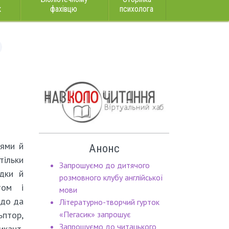
к
фахівцю
психолога
еями й
Анонс
ільки
Запрошуємо до дитячого
дки й
розмовного клубу англійської
том і
мови
рдо да
Літературно-творчий гурток
птор,
«Пегасик» запрошує
Запрошуємо до читацького
кант,