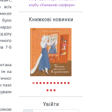
клубу «Книжкові серфери»
 всіх
месел
Книжкові новинки
 було
онардо
ідділу
чного
ів 7-Б
титана
 їм на
тичної
и пазл
дували
Увійти
хнікою