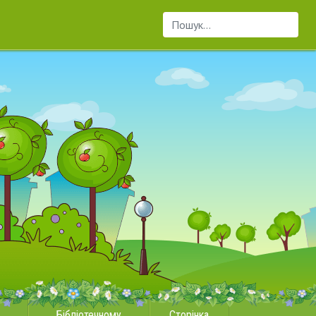
Пошук...
Бібліотечному
Сторінка