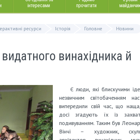
и
інтересами
прочитати
майданчи
терактивні ресурси
Історія
Головне
Новини
 видатного винахідника й
Є люди, які блискучими ід
незвичним світобаченням наст
випередили свій час, що наща
досі згадують їх із захва
подивуванням. Таким був Леона
Вінчі – художник, скуль
архітектор, винахідник, музи