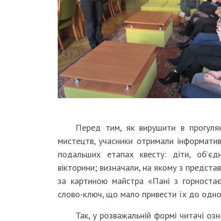
Перед тим, як вирушити в прогулян
мистецтв, учасники отримали інформативн
подальших етапах квесту: діти, об’єд
вікторини; визначали, на якому з предста
за картиною майстра «Пані з горностає
слово-ключ, що мало привести їх до одно
Так, у розважальній формі читачі о