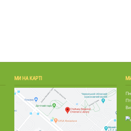
МИ НА КАРТІ
М
Пн.
Пт
Ви