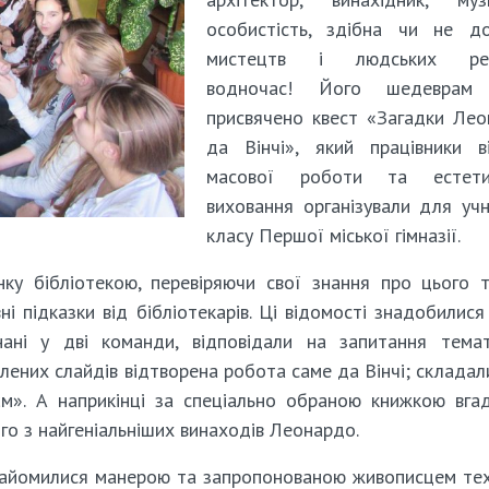
особистість, здібна чи не до
мистецтв і людських ре
водночас! Його шедеврам
присвячено квест «Загадки Ле
да Вінчі», який працівники в
масової роботи та естети
виховання організували для учн
класу Першої міської гімназії.
ку бібліотекою, перевіряючи свої знання про цього 
і підказки від бібліотекарів. Ці відомості знадобилися
нані у дві команди, відповідали на запитання тема
влених слайдів відтворена робота саме да Вінчі; складал
м». А наприкінці за спеціально обраною книжкою вга
го з найгеніальніших винаходів Леонардо.
знайомилися манерою та запропонованою живописцем те