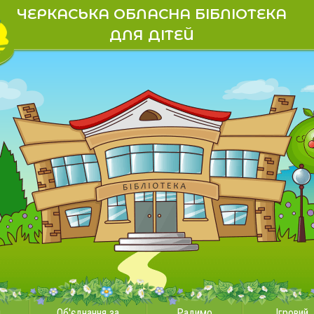
ЧЕРКАСЬКА ОБЛАСНА БІБЛІОТЕКА
ДЛЯ ДІТЕЙ
и
Об'єднання за
Радимо
Ігровий