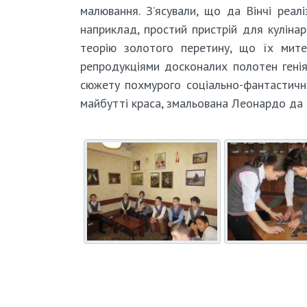
малювання. З’ясували, що да Вінчі реал
наприклад, простий пристрій для кулінар
теорію золотого перетину, що їх митец
репродукціями досконалих полотен гені
сюжету похмурого соціально-фантастичн
майбутті краса, змальована Леонардо да В