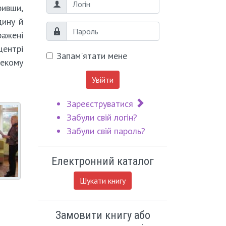
Логін
ривши,
дину й
Пароль
ражені
центрі
Запам'ятати мене
лекому
Увійти
Зареєструватися
Забули свій логін?
Забули свій пароль?
Електронний каталог
Шукати книгу
Замовити книгу або