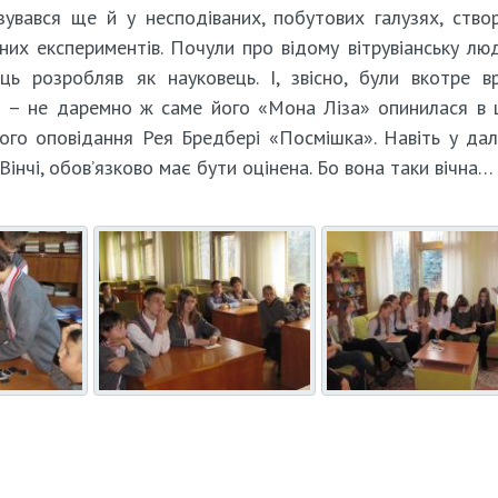
ізувався ще й у несподіваних, побутових галузях, ство
них експериментів. Почули про відому вітрувіанську лю
ь розробляв як науковець. І, звісно, були вкотре в
я – не даремно ж саме його «Мона Ліза» опинилася в 
ого оповідання Рея Бредбері «Посмішка». Навіть у да
інчі, обов’язково має бути оцінена. Бо вона таки вічна…