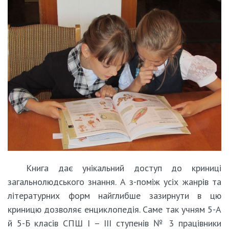
Книга дає унікальний доступ до криниці
загальнолюдського знання. А з-поміж усіх жанрів та
літературних форм найглибше зазирнути в цю
криницю дозволяє енциклопедія. Саме так учням 5-А
й 5-Б класів СПШ І – ІІІ ступенів № 3 працівники