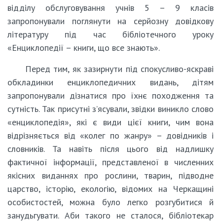
відділу обслуговування учнів 5 – 9 класів
запропонували поглянути на серйозну довідкову
літературу під час бібліотечного уроку
«Енциклопедії – книги, що все знають».
Перед тим, як зазирнути під спокусливо-яскраві
обкладинки енциклопедичних видань, дітям
запропонували дізнатися про їхнє походження та
сутність. Так присутні з’ясували, звідки виникло слово
«енциклопедія», які є види цієї книги, чим вона
відрізняється від «колег по жанру» – довідників і
словників. Та навіть після цього від надлишку
фактичної інформації, представленої в численних
якісних виданнях про рослини, тварин, підводне
царство, історію, екологію, відомих на Черкащині
особистостей, можна було легко розгубитися й
занудьгувати. Аби такого не сталося, бібліотекар