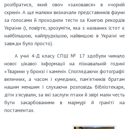
розібратися, який овоч «заховався» в «чорній
скрині». А ще малюки визначали представників фауни
за голосами й проходили тести за Книгою рекордів
України (і, повірте, зрозуміти, яка з названих істот є
найбільшою, найпрудкішою, найвищою в Україні не
завжди було просто).
А учні 4-Д класу СПШ № 17 здобули чимало
нової цікавої інформації на пізнавальній годині
«Тварини у бронзі і камені». Споглядаючи фотографії
величних, а часом і кумедних, пам’ятників братам
нашим меншим і слухаючи розповідь бібліотекаря,
діти з’ясували, за які заслуги птахи й звірі мали честь
бути закарбованими в мармурі й граніті на
постаментах.