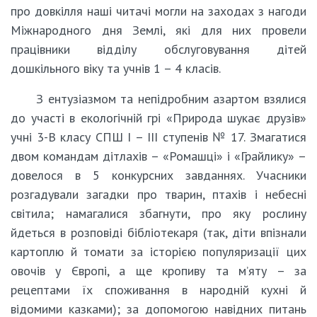
про довкілля наші читачі могли на заходах з нагоди
Міжнародного дня Землі, які для них провели
працівники відділу обслуговування дітей
дошкільного віку та учнів 1 – 4 класів.
З ентузіазмом та непідробним азартом взялися
до участі в екологічній грі «Природа шукає друзів»
учні 3-В класу СПШ І – ІІІ ступенів № 17. Змагатися
двом командам дітлахів – «Ромашці» і «Грайлику» –
довелося в 5 конкурсних завданнях. Учасники
розгадували загадки про тварин, птахів і небесні
світила; намагалися збагнути, про яку рослину
йдеться в розповіді бібліотекаря (так, діти впізнали
картоплю й томати за історією популяризації цих
овочів у Європі, а ще кропиву та м’яту – за
рецептами їх споживання в народній кухні й
відомими казками); за допомогою навідних питань