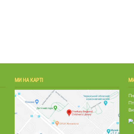
МИ НА КАРТІ
М
Пн.
Пт
Ви