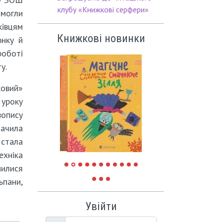
клубу «Книжкові серфери»
могли
івцям
Книжкові новинки
юнку й
роботі
у.
ковий»
 уроку
вопису
бачила
 стала
ехніка
пилися
ьпани,
Увійти