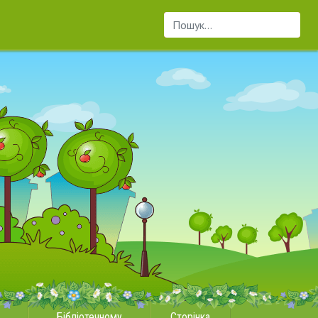
Пошук...
Бібліотечному
Сторінка