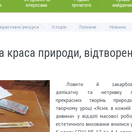
и
інтересами
прочитати
майданчи
терактивні ресурси
Історія
Головне
Новини
а краса природи, відтворе
Ловити й закарбову
делікатну та нетривку г
прекрасних творінь приро
творчому уроці «Ясніє в кожній 
дивина» у відділі масової роб
естетичного виховання вчилися у
Є класу СПШ № 17 та 4-А клас