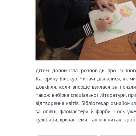
дітям допомогла розповідь про знаног
Катерину Білокур. Читачі дізналися, як 
довкілля, коли вперше взялася за пензля
також вибірка спеціальної літератури, пр
відтворення квітів. Бібліотекар ознайоми
за олівці, фломастери й фарби. І ось уж
кульбаби, хризантеми. Так юні читачі зроб