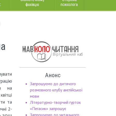
к
фахівцю
психолога
на
вати
Анонс
рацію
Запрошуємо до дитячого
ди на
розмовного клубу англійської
квітці
мови
оти та
Літературно-творчий гурток
чні 2-
«Пегасик» запрошує
Запрошуємо до читацького
у ЗОШ