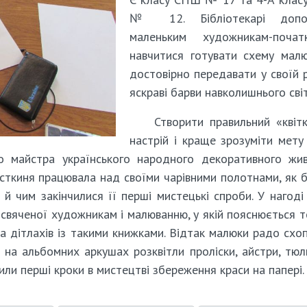
№ 12. Бібліотекарі допо
маленьким художникам-початк
навчитися готувати схему мал
достовірно передавати у своїй 
яскраві барви навколишнього світ
Створити правильний «квіт
настрій і краще зрозуміти мету
о майстра українського народного декоративного жи
мисткиня працювала над своїми чарівними полотнами, як 
 й чим закінчилися її перші мистецькі спроби. У нагоді
исвяченої художникам і малюванню, у якій пояснюється т
ла дітлахів із такими книжками. Відтак малюки радо схо
е на альбомних аркушах розквітли проліски, айстри, тюл
или перші кроки в мистецтві збереження краси на папері.