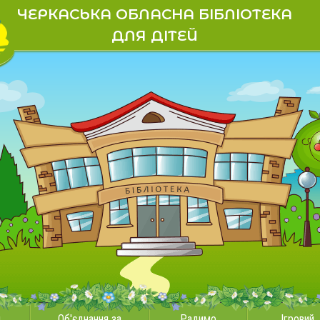
ЧЕРКАСЬКА ОБЛАСНА БІБЛІОТЕКА
ДЛЯ ДІТЕЙ
и
Об'єднання за
Радимо
Ігровий