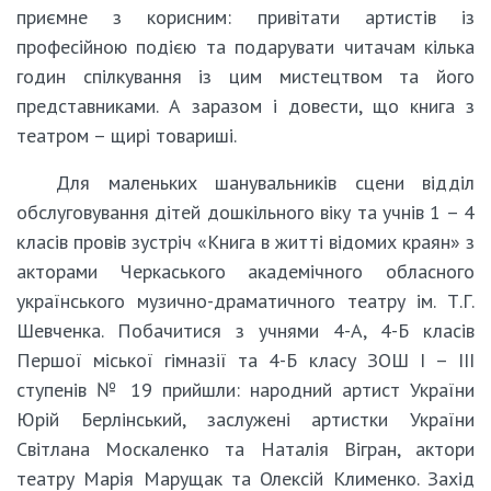
приємне з корисним: привітати артистів із
професійною подією та подарувати читачам кілька
годин спілкування із цим мистецтвом та його
представниками. А заразом і довести, що книга з
театром – щирі товариші.
Для маленьких шанувальників сцени відділ
обслуговування дітей дошкільного віку та учнів 1 – 4
класів провів зустріч «Книга в житті відомих краян» з
акторами Черкаського академічного обласного
українського музично-драматичного театру ім. Т.Г.
Шевченка. Побачитися з учнями 4-А, 4-Б класів
Першої міської гімназії та 4-Б класу ЗОШ І – ІІІ
ступенів № 19 прийшли: народний артист України
Юрій Берлінський, заслужені артистки України
Світлана Москаленко та Наталія Вігран, актори
театру Марія Марущак та Олексій Клименко. Захід