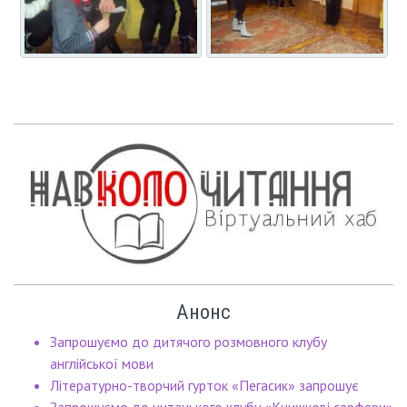
Анонс
Запрошуємо до дитячого розмовного клубу
англійської мови
Літературно-творчий гурток «Пегасик» запрошує
Запрошуємо до читацького клубу «Книжкові серфери»