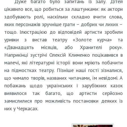
Дуже багато було запитань із залу. Дітей
цікавило все, що робиться за лаштунками: як актори
здобувають ролі, наскільки складно вчити слова,
яких персонажів зручніше грати – добрих чи лихих –
тощо. Ілюстрацією до відповідей артисти зробили
уривки з вистав театру «Золоте курча» та
«Дванадцять місяців, або Хранителі року».
Наприкінці зустрічі Олексій Клименко поцікавився в
малечі, які літературні історії вони мріють побачити
на підмостках театру. Пізніше наші гості зізналися,
що чимало творів, названих читачами, їм невідомі. А
побажань щодо українських і зарубіжних казок
виявилося так багато, що артисти серйозно
замислилися про можливість постановки деяких із
них у Черкасах.