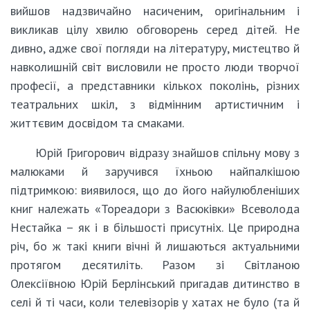
вийшов надзвичайно насиченим, оригінальним і
викликав цілу хвилю обговорень серед дітей. Не
дивно, адже свої погляди на літературу, мистецтво й
навколишній світ висловили не просто люди творчої
професії, а представники кількох поколінь, різних
театральних шкіл, з відмінним артистичним і
життєвим досвідом та смаками.
Юрій Григорович відразу знайшов спільну мову з
малюками й заручився їхньою найпалкішою
підтримкою: виявилося, що до його найулюбленіших
книг належать «Тореадори з Васюківки» Всеволода
Нестайка – як і в більшості присутніх. Це природна
річ, бо ж такі книги вічні й лишаються актуальними
протягом десятиліть. Разом зі Світланою
Олексіївною Юрій Берлінський пригадав дитинство в
селі й ті часи, коли телевізорів у хатах не було (та й