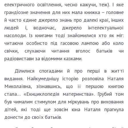
електричного освітлення, чесно кажучи, теж). І яке
грандіозне значення для них мала книжка – головне
й часто єдине джерело знань про далекі краї, інших
людей і, водночас, джерело інтелектуальної
насолоди. Із книгами тоді знайомилися хто як міг:
читаючи особисто під гасовою лампою або коло
свічки, слухаючи читання вголос батьків чи
радіовистави за відомими казками.
Ділилися спогадами й про перші в житті
видання. Найкумеднішу історію розповіла Наталя
Миколаївна, зізнавшись, що її першою книгою
стала… «Екнциклопедія материнства». Грубий том
був чималим стимулом для міркувань про виховання
дітей, які тоді ще зовсім юна Наталя прагнула
донести до своїх батьків.