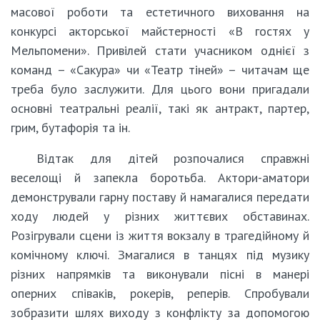
масової роботи та естетичного виховання на
конкурсі акторської майстерності «В гостях у
Мельпомени». Привілей стати учасником однієї з
команд – «Сакура» чи «Театр тіней» – читачам ще
треба було заслужити. Для цього вони пригадали
основні театральні реалії, такі як антракт, партер,
грим, бутафорія та ін.
Відтак для дітей розпочалися справжні
веселощі й запекла боротьба. Актори-аматори
демонстрували гарну поставу й намагалися передати
ходу людей у різних життєвих обставинах.
Розігрували сцени із життя вокзалу в трагедійному й
комічному ключі. Змагалися в танцях під музику
різних напрямків та виконували пісні в манері
оперних співаків, рокерів, реперів. Спробували
зобразити шлях виходу з конфлікту за допомогою