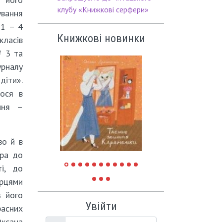
клубу «Книжкові серфери»
вання
 1 – 4
Книжкові новинки
класів
№ 3 та
рналу
діти».
ося в
ння –
во й в
ора до
ті, до
орцями
з його
Увійти
расних
Оксана