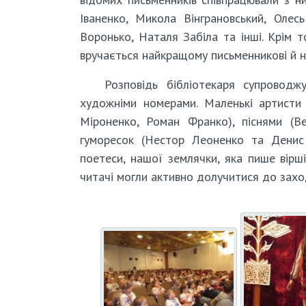
Іваненко, Микола Вінграновський, Олес
Воронько, Наталя Забіла та інші. Крім т
вручається найкращому письменникові й н
Розповідь бібліотекаря супроводж
художніми номерами. Маленькі артисти
Міроненко, Роман Франко), піснями (В
гуморесок (Нестор Леоненко та Денис
поетеси, нашої землячки, яка пише вірші
читачі могли активно долучитися до заход