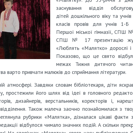
заснування відділ обслугову
дітей дошкільного віку та учнів
класів провів для учнів 1-Б 
Першої міської гімназії, СПШ 
СПШ № 17 презентацію жу
«Люблять «Малятко» дорослі і 
Показово, що це свято відбул
межах Тижня дитячого чита
тва варто привчати малюків до сприймання літератури.
ій атмосфері. Завдяки словам бібліотекаря, діти яскра
у, простежили його шлях від ідеї в головного редакт
орів, дизайнерів, верстальників, коректорів і, нареш
 відділення. Також малеча заочно познайомилася з тв
еглянула рубрики «Малятка», дізналася цікаві факти 
і редакції відбулося чимало значних подій. А скільки прек
им! На сторінках «Малятка» свого часу публікувалися 