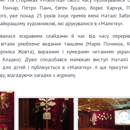
ь Гончар, Петро Панч, Євген Гуцало, Борис Харчук, 
ого, уже понад 25 років існує премія імені Наталі Забі
айкращому художникові, які друкувалися в «Малятку».
увалася яскравими слайдами й час від часу перери
 вітали улюблене видання танцями (Марія Починок, 
ероніка Жовта), виразним і кумедним читанням украї
 Кладко). Дуже сподобався малюкам виступ Наталії 
 для дітей і публікується в «Малятку». А ще присутні 
у, відгадуючи загадки з журналу.