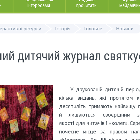
и
інтересами
прочитати
майданчи
терактивні ресурси
Історія
Головне
Новини
ний дитячий журнал святку
У друкованій дитячій періо
кілька видань, які протягом к
десятиліть тримають найвищу 
й лишаються своєрідним з
якості для читачів і «колег». Сер
почесне місце за правом нал
«Малятку». До 55-річчя з дня