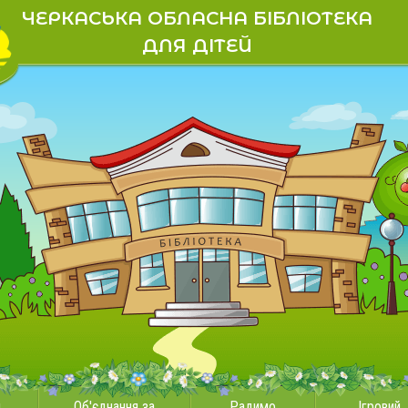
ЧЕРКАСЬКА ОБЛАСНА БІБЛІОТЕКА
ДЛЯ ДІТЕЙ
и
Об'єднання за
Радимо
Ігровий