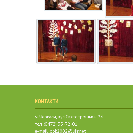
КОНТАКТИ
м. Черкаси, вул.Святотроїцька, 24
тел. (0472) 35-72-01
e-mail: obk2002@ukr.net