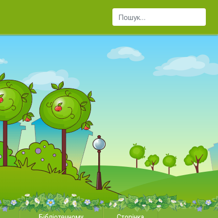
Пошук...
Бібліотечному
Сторінка