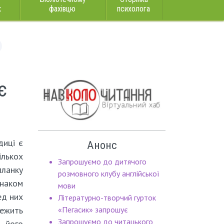
к
фахівцю
психолога
є
диці є
Анонс
ількох
Запрошуємо до дитячого
планку
розмовного клубу англійської
наком
мови
ед них
Літературно-творчий гурток
ежить
«Пегасик» запрошує
Запрошуємо до читацького
 його