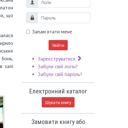
Логін
Платон
ли, що
Пароль
Запам'ятати мене
валася
Кирило
Увійти
нських
Бонь,
Зареєструватися
в залі
Забули свій логін?
Забули свій пароль?
Електронний каталог
Шукати книгу
Замовити книгу або