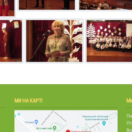
МИ НА КАРТІ
М
Пн.
Пт
Ви