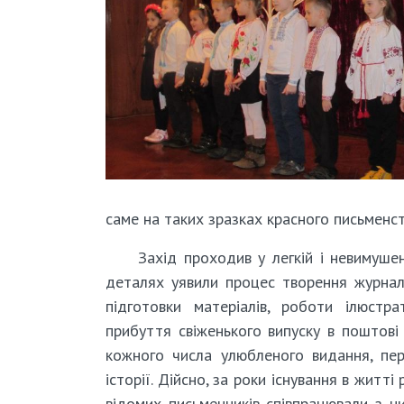
саме на таких зразках красного письменс
Захід проходив у легкій і невимушен
деталях уявили процес творення журнал
підготовки матеріалів, роботи ілюстрат
прибуття свіженького випуску в поштові
кожного числа улюбленого видання, пер
історії. Дійсно, за роки існування в житт
відомих письменників співпрацювали з н