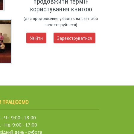
продовжити термін
користування книгою
(для продовження увійдіть на сайт або
зареєструйтеся)
Увійти
Зареєструватися
И ПРАЦЮЄМО
 - Чт. 9:00 - 18:00
. - Нд. 9:00 - 17:00
хідний день - субота