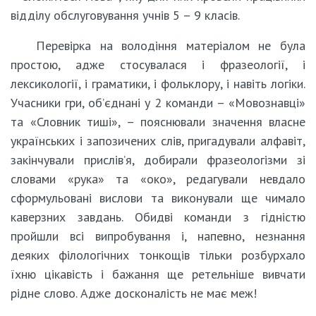
відділу обслуговування учнів 5 – 9 класів.
Перевірка на володіння матеріалом не була
простою, адже стосувалася і фразеології, і
лексикології, і граматики, і фольклору, і навіть логіки.
Учасники гри, об’єднані у 2 команди – «Мовознавці»
та «Словник тиші», – пояснювали значення власне
українських і запозичених слів, пригадували алфавіт,
закінчували прислів’я, добирали фразеологізми зі
словами «рука» та «око», редагували невдало
сформульовані вислови та виконували ще чимало
каверзних завдань. Обидві команди з гідністю
пройшли всі випробування і, напевно, незнання
деяких філологічних тонкощів тільки розбурхало
їхню цікавість і бажання ще ретельніше вивчати
рідне слово. Адже досконалість не має меж!