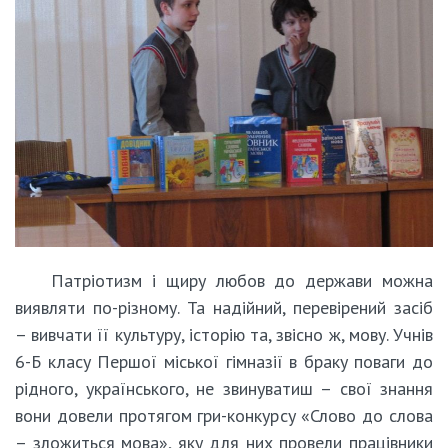
Патріотизм і щиру любов до держави можна
виявляти по-різному. Та надійний, перевірений засіб
– вивчати її культуру, історію та, звісно ж, мову. Учнів
6-Б класу Першої міської гімназії в браку поваги до
рідного, українського, не звинуватиш – свої знання
вони довели протягом гри-конкурсу «Слово до слова
– зложиться мова», яку для них провели працівники