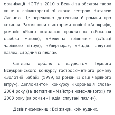
організації НСПУ з 2010 р. Великі за обсягом твори
пише в співавторстві зі своєю сестрою Наталею
Лапіною. Це переважно детективи й романи про
кохання. Разом вони є авторами повісті «Апокриф»,
романів «Якщо подолаєш прокляття» («Роковая
ошибка магов»), «Невинна грішниця» («Ловці
чарівного вітру»), «Увертюра», «Надія: сплутані
пазли», «Зодчий із пекла».
Світлана Горбань є лауреатом Першого
Всеукраїнського конкурсу гостросюжетного роману
«Золотий Бабай» (1999, за роман «Ловці чарівного
вітру»), дипломантом конкурсу «Коронація слова»
2004 року (за детектив «Майстри неможливого») та
2009 року (за роман «Надія: сплутані пазли»).
Девіз письменниці: Всі жанри, крім нудних.