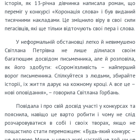
історія, як 13-річна дівчинка написала роман, що
переміг у конкурсі «Коронація слова» і був виданий
тисячними накладами. Це зміцнило віру в свої сили
пегасівців, які ще тільки відточують свої пера і слова.
У неформальній обстановці легко й невимушено
Світлана Петрівна не лише ділилася своїм
багатющим досвідом письменника, але й розповіла,
як його здобути: «Сором’язливість – найперший
ворог письменника. Спілкуйтеся з людьми, збирайте
історії, їх життя дарує на кожному кроці. А все це –
нові оповідання», – говорила Світлана Горбань.
Повідала і про свій досвід участі у конкурсах та
пояснила, навіщо це варто робити і чому не слід
розчаровуватися в собі і своїх творах, якщо не
пощастило стати переможцем: «Будь-який конкурс –
це лотерея. Може, у члена журі настрій не той, чи не