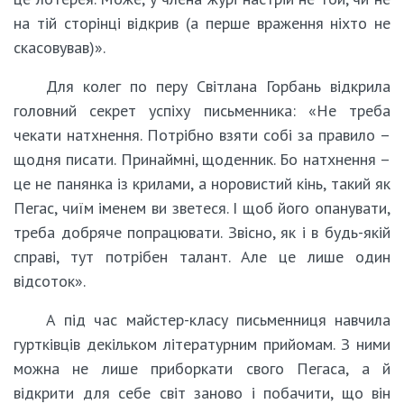
на тій сторінці відкрив (а перше враження ніхто не
скасовував)».
Для колег по перу Світлана Горбань відкрила
головний секрет успіху письменника: «Не треба
чекати натхнення. Потрібно взяти собі за правило –
щодня писати. Принаймні, щоденник. Бо натхнення –
це не панянка із крилами, а норовистий кінь, такий як
Пегас, чиїм іменем ви зветеся. І щоб його опанувати,
треба добряче попрацювати. Звісно, як і в будь-якій
справі, тут потрібен талант. Але це лише один
відсоток».
А під час майстер-класу письменниця навчила
гуртківців декільком літературним прийомам. З ними
можна не лише приборкати свого Пегаса, а й
відкрити для себе світ заново і побачити, що він