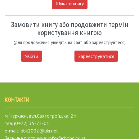
Шукати книгу
Замовити книгу або продовжити термін
користування книгою
(для продовження увійдіть на сайт або зареєструйтеся)
Увійти
Зареєструватися
КОНТАКТИ
м. Черкаси, вул.Святотроїцька, 24
тел. (0472) 35-72-01
e-mail: obk2002@ukr.net
Технічна підтримка: info@chobd.ck.ua