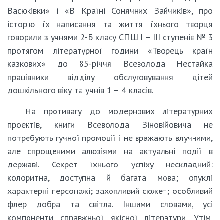
Васюківки» і «В Країні Сонячних Зайчиків», про
історію їх написання та життя їхнього творця
говорили з учнями 2-Б класу СПШ І – ІІІ ступенів № 3
протягом літературної години «Творець країн
казкових» до 85-річчя Всеволода Нестайка
працівники відділу обслуговування дітей
дошкільного віку та учнів 1 – 4 класів.
На противагу до модернових літературних
проектів, книги Всеволода Зіновійовича не
потребують гучної промоції і не вражають влучними,
але спрощеними алюзіями на актуальні події в
державі. Секрет їхнього успіху нескладний:
колоритна, доступна й багата мова; опуклі
характерні персонажі; захопливий сюжет; особливий
флер добра та світла. Іншими словами, усі
компоненти справжньої якісної літератури. Утім,