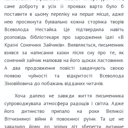
саме доброту в усіх її проявах варто було б
поставити в цьому переліку на перше місце, адже
нею просякнута буквально кожна сторінка творів
Всеволода Нестайка. Це підтвердила навіть
розповідь бібліотекаря про зародження ідеї «В
Країні Сонячних Зайчиків». Виявляється, письменник
взявся за написання казки після сну про те, як
сонячний зайчик малював на його щоках ластовиння.
А два продовження повісті завдячують своєю
появою чуйності та відкритості Всеволода
Зіновійовича до побажань відданих читачів.
Хоча далеко не завжди життя письменника
супроводжувала атмосфера радощів і світла. Адже
його дитинство припало на роки Великої
Вітчизняної війни й повоєнної руїни. Та це не
завадило йому до зрілих літ зберегти дитинне