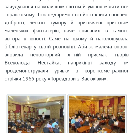
зачудування навколишнім світом й уміння мріяти по-
справжньому. Тож недаремно всі його книги сповнені
доброго, легкого гумору й присвячені пригодам
маленьких фантазерів, наче списаних із самого
автора в юності. Саме на цьому й наголошувала
бібліотекар у своїй розповіді. Аби ж малеча вповні
вловила неповторний літній присмак творів
Всеволода Нестайка, наприкінці заходу їм
продемонстрували уривки з короткометражної
стрічки 1965 року «Тореадори з Васюківки».