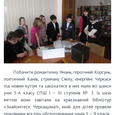
Побачити романтичну Умань, героїчний Корсунь,
поетичний Канів, стриману Смілу, енергійні Черкаси
під новим кутом та закохатися в них мали всі шанси
учні 5-А класу СПШ І – ІІІ ступенів № 3. Із цією
метою вони завітали на краєзнавчий бібліотур
«Знайомтеся: Черкащина!», який для дітей провели
працівники відділу обслуговування учнів 5 – 9 класів.