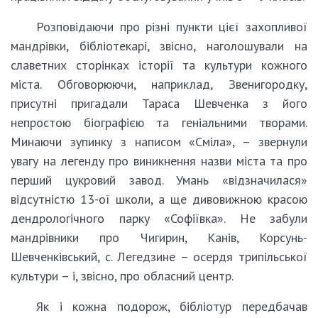
Розповідаючи про різні пункти цієї захопливої
мандрівки, бібліотекарі, звісно, наголошували на
славетних сторінках історії та культури кожного
міста. Обговорюючи, наприклад, Звенигородку,
присутні пригадали Тараса Шевченка з його
непростою біографією та геніальними творами.
Минаючи зупинку з написом «Сміла», – звернули
увагу на легенду про виникнення назви міста та про
перший цукровий завод. Умань «відзначилася»
відсутністю 13-ої школи, а ще дивовижною красою
дендрологічного парку «Софіївка». Не забули
мандрівники про Чигирин, Канів, Корсунь-
Шевченківський, с. Легедзине – осердя трипільської
культури – і, звісно, про обласний центр.
Як і кожна подорож, бібліотур передбачав