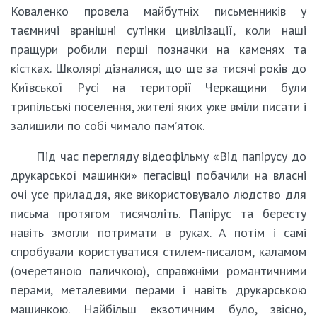
Коваленко провела майбутніх письменників у
таємничі вранішні сутінки цивілізації, коли наші
пращури робили перші позначки на каменях та
кістках. Школярі дізналися, що ще за тисячі років до
Київської Русі на території Черкащини були
трипільські поселення, жителі яких уже вміли писати і
залишили по собі чимало пам’яток.
Під час перегляду відеофільму «Від папірусу до
друкарської машинки» пегасівці побачили на власні
очі усе приладдя, яке використовувало людство для
письма протягом тисячоліть. Папірус та бересту
навіть змогли потримати в руках. А потім і самі
спробували користуватися стилем-писалом, каламом
(очеретяною паличкою), справжніми романтичними
перами, металевими перами і навіть друкарською
машинкою. Найбільш екзотичним було, звісно,