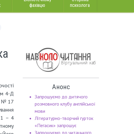
к
фахівцю
психолога
ка
рчості
Анонс
ям 4-Д
Запрошуємо до дитячого
в № 17
розмовного клубу англійської
вання
мови
 1 – 4
Літературно-творчий гурток
тному
«Пегасик» запрошує
Запрошуємо до читацького
«Його