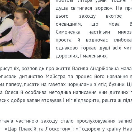
душа світилася зорею». На пр
цього заходу вкотре с
очевидним, що мова Ва
Симоненка настільки милозв
проста й водночас глибок
однаково торкає душі всіх чита
дорослих, і маленьких.
 присутніх, розповідь про життя Василя Андрійовича мала
описали дитинство Майстра та процес його навчання 
ком паперу, писати на газетах чорнилами з ягід бузини. Ц
а Олеся й особлива методика написання ним дитячих т
сик добре запам’ятовував і міг відтворити, решта ж під
тачів частиною заходу стало прослуховування запис
– «Цар Плаксій та Лоскотон» і «Подорож у країну Нав