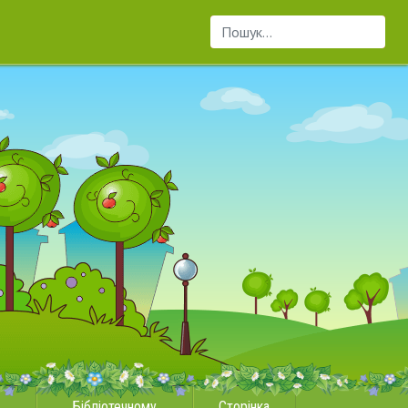
Пошук...
Бібліотечному
Сторінка