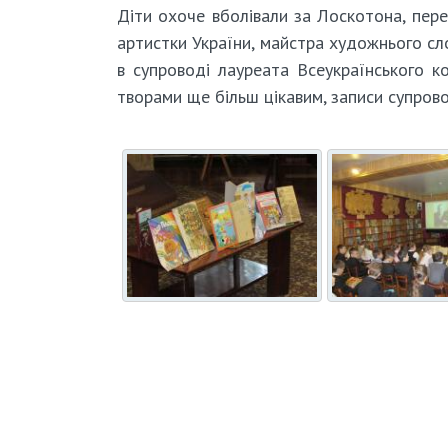
Діти охоче вболівали за Лоскотона, пер
артистки України, майстра художнього с
в супроводі лауреата Всеукраїнського к
творами ще більш цікавим, записи супров