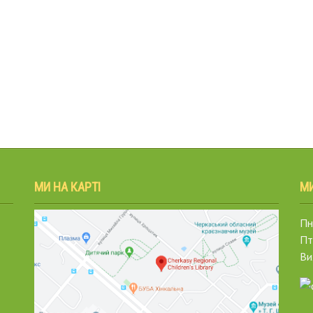
МИ НА КАРТІ
М
Пн.
Пт
Ви