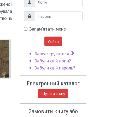
Логін
уженої
рувала
Пароль
тво із
Запам'ятати мене
Увійти
Зареєструватися
Забули свій логін?
Забули свій пароль?
Електронний каталог
Шукати книгу
Замовити книгу або