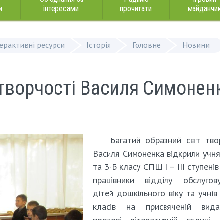
и
інтересами
прочитати
майданчи
терактивні ресурси
Історія
Головне
Новини
т творчості Василя Симонен
Багатий образний світ тво
Василя Симоненка відкрили учн
та 3-Б класу СПШ І – ІІІ ступені
працівники відділу обслугову
дітей дошкільного віку та учнів
класів на присвяченій вида
поетові літературній годині 