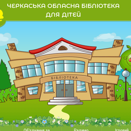
ЧЕРКАСЬКА ОБЛАСНА БІБЛІОТЕКА
ДЛЯ ДІТЕЙ
и
Об'єднання за
Радимо
Ігровий