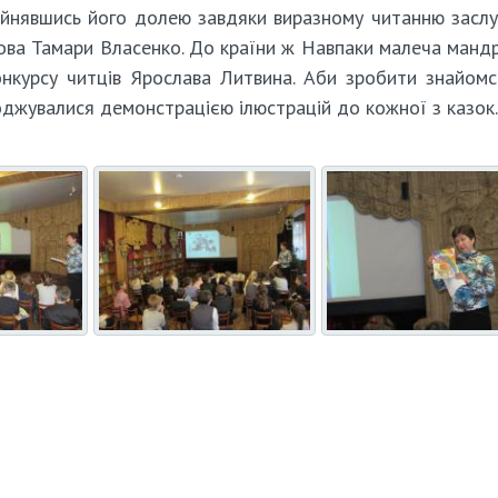
ейнявшись його долею завдяки виразному читанню засл
лова Тамари Власенко. До країни ж Навпаки малеча манд
онкурсу читців Ярослава Литвина. Аби зробити знайомс
оджувалися демонстрацією ілюстрацій до кожної з казок.