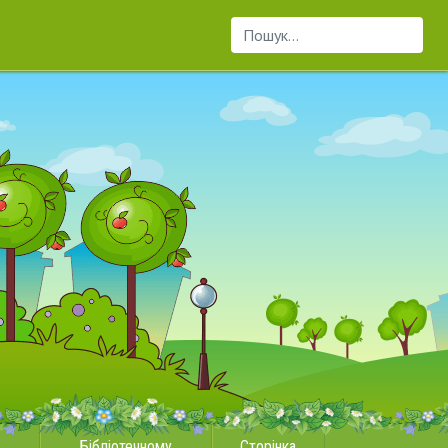
Пошук...
Бібліотечному
Сторінка