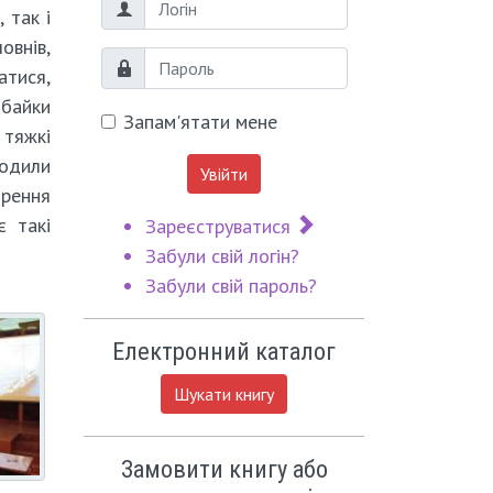
Логін
 так і
овнів,
Пароль
атися,
 байки
Запам'ятати мене
 тяжкі
водили
Увійти
ирення
є такі
Зареєструватися
Забули свій логін?
Забули свій пароль?
Електронний каталог
Шукати книгу
Замовити книгу або