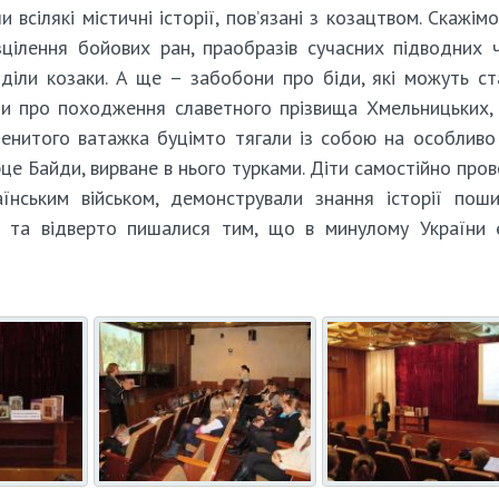
всілякі містичні історії, пов’язані з козацтвом. Скажімо,
зцілення бойових ран, праобразів сучасних підводних ч
діли козаки. А ще – забобони про біди, які можуть ст
ди про походження славетного прізвища Хмельницьких,
аменитого ватажка буцімто тягали із собою на особливо
це Байди, вирване в нього турками. Діти самостійно про
їнським військом, демонстрували знання історії пош
чі та відверто пишалися тим, що в минулому України 