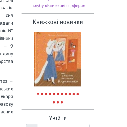
клубу «Книжкові серфери»
аків.
х сил
Книжкові новинки
гадали
енів №
івники
 5 – 9
годину
рства
тезі –
нських
текаря
равову
часних
Увійти