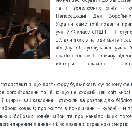
та її волелюбних синів – коз
Напередодні Дня Збройни
України саме їхні подвиги при
учні 7-Ф класу СПШ І – ІІІ ступ
17, для яких з нагоди свята прац
відділу обслуговування учнів
класів провели історичну відео
«Історія славного лица
агатоаспектна, що дасть фору будь-якому сучасному фен
ре організований та ні на що не схожий цей світ украї
ю й щирим зацікавленням стежили за розповіддю бібліо
й зброю козаків; про життя в помешканні – курені – й п
цьких бойових човнів-чайок та про найвідоміших того
 легендарними діяннями і, як правило, страшною смертю.