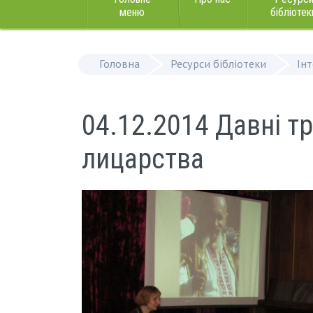
меню
бібліотек
Головна
Ресурси бібліотеки
Ін
04.12.2014 Давні тр
лицарства