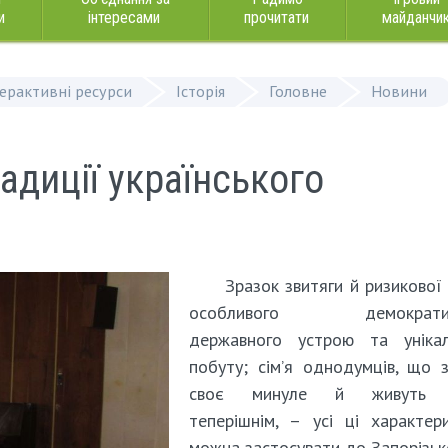
и
інтересами
прочитати
майданчи
терактивні ресурси
Історія
Головне
Новини
адиції українського
Зразок звитяги й ризикової 
особливого демократич
державного устрою та унікал
побуту; сім’я однодумців, що 
своє минуле й живуть 
теперішнім, – усі ці характер
можна застосувати до Запорізько