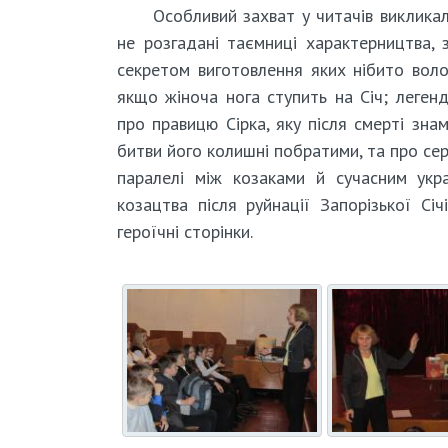
Особливий захват у читачів викликали 
не розгадані таємниці характерництва, 
секретом виготовлення яких нібито воло
якщо жіноча нога ступить на Січ; леген
про правицю Сірка, яку після смерті зн
битви його колишні побратими, та про сер
паралелі між козаками й сучасним укра
козацтва після руйнації Запорізької Сі
героїчні сторінки.