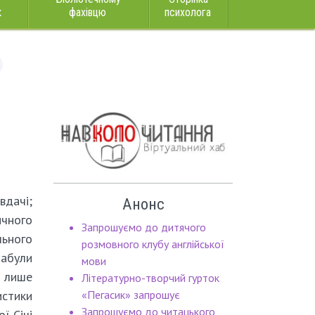
к
фахівцю
психолога
вдачі;
Анонс
ного
Запрошуємо до дитячого
ьного
розмовного клубу англійської
забули
мови
лише
Літературно-творчий гурток
истики
«Пегасик» запрошує
Запрошуємо до читацького
ї Січі