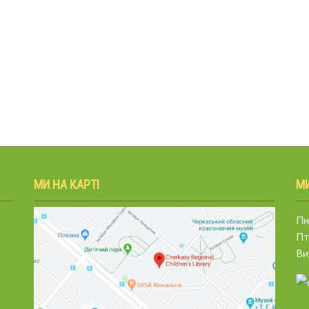
МИ НА КАРТІ
М
Пн.
Пт
Ви