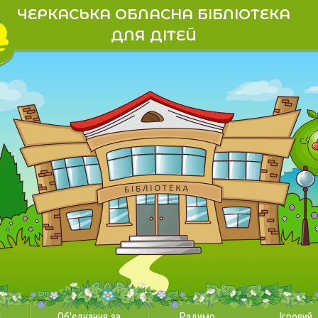
ЧЕРКАСЬКА ОБЛАСНА БІБЛІОТЕКА
ДЛЯ ДІТЕЙ
и
Об'єднання за
Радимо
Ігровий