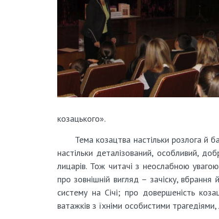
козацького».
Тема козацтва настільки розлога й б
настільки деталізований, особливий, доб
лицарів. Тож читачі з неослабною уваго
про зовнішній вигляд – зачіску, вбрання 
систему на Січі; про довершеність коза
ватажків з їхніми особистими трагедіями,