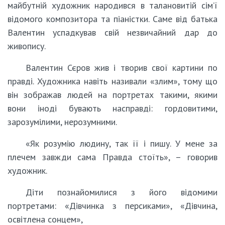
майбутній художник народився в талановитій сім’ї
відомого композитора та піаністки. Саме від батька
Валентин успадкував свій незвичайний дар до
живопису.
Валентин Сєров жив і творив свої картини по
правді. Художника навіть називали «злим», тому що
він зображав людей на портретах такими, якими
вони іноді бувають насправді: гордовитими,
зарозумілими, нерозумними.
«Як розумію людину, так її і пишу. У мене за
плечем завжди сама Правда стоїть», ­– говорив
художник.
Діти познайомилися з його відомими
портретами: «Дівчинка з персиками», «Дівчина,
освітлена сонцем»,