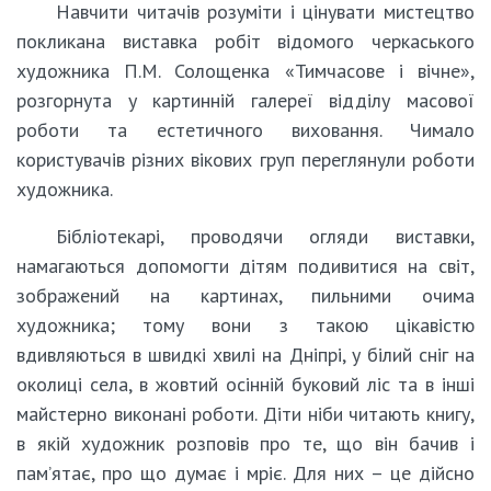
Навчити читачів розуміти і цінувати мистецтво
покликана виставка робіт відомого черкаського
художника П.М. Солощенка «Тимчасове і вічне»,
розгорнута у картинній галереї відділу масової
роботи та естетичного виховання. Чимало
користувачів різних вікових груп переглянули роботи
художника.
Бібліотекарі, проводячи огляди виставки,
намагаються допомогти дітям подивитися на світ,
зображений на картинах, пильними очима
художника; тому вони з такою цікавістю
вдивляються в швидкі хвилі на Дніпрі, у білий сніг на
околиці села, в жовтий осінній буковий ліс та в інші
майстерно виконані роботи. Діти ніби читають книгу,
в якій художник розповів про те, що він бачив і
пам’ятає, про що думає і мріє. Для них – це дійсно