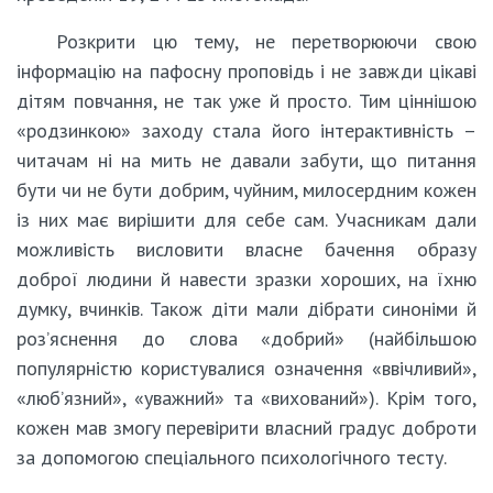
Розкрити цю тему, не перетворюючи свою
інформацію на пафосну проповідь і не завжди цікаві
дітям повчання, не так уже й просто. Тим ціннішою
«родзинкою» заходу стала його інтерактивність –
читачам ні на мить не давали забути, що питання
бути чи не бути добрим, чуйним, милосердним кожен
із них має вирішити для себе сам. Учасникам дали
можливість висловити власне бачення образу
доброї людини й навести зразки хороших, на їхню
думку, вчинків. Також діти мали дібрати синоніми й
роз’яснення до слова «добрий» (найбільшою
популярністю користувалися означення «ввічливий»,
«люб’язний», «уважний» та «вихований»). Крім того,
кожен мав змогу перевірити власний градус доброти
за допомогою спеціального психологічного тесту.