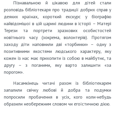
Пізнавальною й цікавою для дітей стали
розповідь бібліотекаря про традиції добрих справ у
деяких країнах, короткий екскурс у біографію
найвідомішої в цій царині людини в історії – Матері
Терези та портрети зразкових особистостей
новітнього часу (зокрема, волонтерів). Протягом
заходу діти наповнили дві «торбинки» – одну з
позитивними якостями людського характеру, яку
кожен із нас має прихопити із собою в майбутнє, та
другу – з поганими, яку варто залишити «за
порогом».
Насамкінець читачі разом із бібліотекарем
запалили свічку любові й добра та подумки
попросили пробачення в усіх, кого коли-небудь
образили необережним словом чи егоїстичною дією.