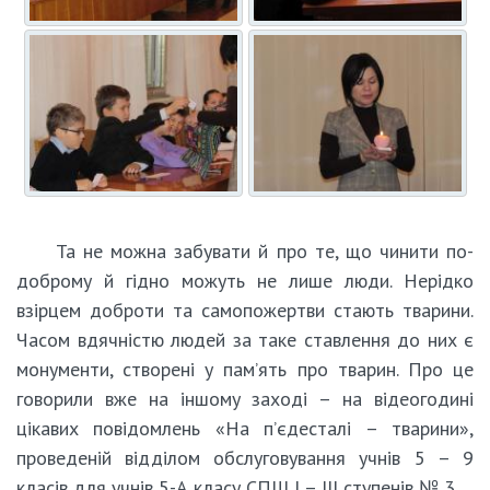
Та не можна забувати й про те, що чинити по-
доброму й гідно можуть не лише люди. Нерідко
взірцем доброти та самопожертви стають тварини.
Часом вдячністю людей за таке ставлення до них є
монументи, створені у пам’ять про тварин. Про це
говорили вже на іншому заході – на відеогодині
цікавих повідомлень «На п’єдесталі – тварини»,
проведеній відділом обслуговування учнів 5 – 9
класів для учнів 5-А класу СПШ І – ІІІ ступенів № 3.