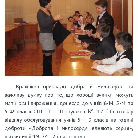
Вражаючі приклади добра й милосердя та
важливу думку про те, що хороші вчинки можуть
мати різні вираження, донесла до учнів 6-М, 5-М та
5-Ф класів СПШ І – ІІІ ступенів № 17 бібліотекар
відділу обслуговування учнів 5 – 9 класів на годині
доброти «Доброта і милосердя єднають серця»,
проведеній 19, 24 і 25 листопада.