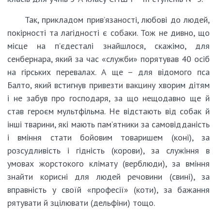
Так, прикладом прив’язаності, любові до людей,
покірності та лагідності є собаки. Тож не дивно, що
місце на п’єдесталі знайшлося, скажімо, для
сенбернара, який за час «служби» порятував 40 осіб
на гірських перевалах. А ще – для відомого пса
Балто, який встигнув привезти вакцину хворим дітям
і не забув про господаря, за що нещодавно ще й
став героєм мультфільма. Не відстають від собак й
інші тварини, які мають пам’ятники за самовідданість
і вміння стати бойовим товаришем (коні), за
розсудливість і гідність (корови), за служіння в
умовах жорстокого клімату (верблюди), за вміння
знайти корисні для людей речовини (свині), за
вправність у своїй «професії» (коти), за бажання
рятувати й зцілювати (дельфіни) тощо.