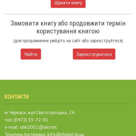
Шукати книгу
Замовити книгу або продовжити термін
користування книгою
(для продовження увійдіть на сайт або зареєструйтеся)
Увійти
Зареєструватися
КОНТАКТИ
м. Черкаси, вул.Святотроїцька, 24
тел. (0472) 35-72-01
e-mail: obk2002@ukr.net
Технічна підтримка: info@chobd.ck.ua