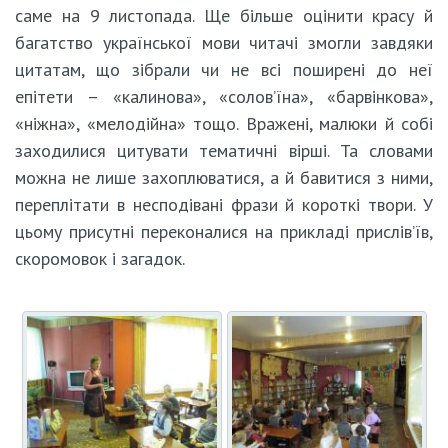
саме на 9 листопада. Ще більше оцінити красу й
багатство української мови читачі змогли завдяки
цитатам, що зібрали чи не всі поширені до неї
епітети – «калинова», «солов’їна», «барвінкова»,
«ніжна», «мелодійна» тощо. Вражені, малюки й собі
заходилися цитувати тематичні вірші. Та словами
можна не лише захоплюватися, а й бавитися з ними,
переплітати в несподівані фрази й короткі твори. У
цьому присутні переконалися на прикладі прислів’їв,
скоромовок і загадок.