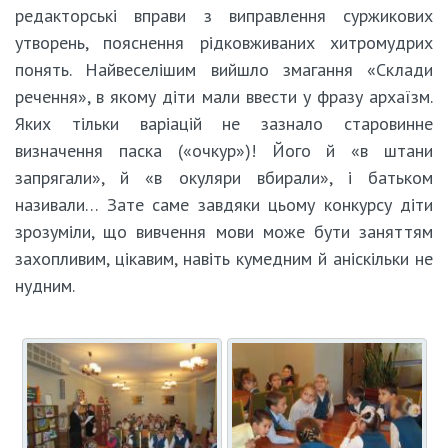
редакторські вправи з виправлення суржикових
утворень, пояснення рідковживаних хитромудрих
понять. Найвеселішим вийшло змагання «Склади
речення», в якому діти мали ввести у фразу архаїзм.
Яких тільки варіацій не зазнало старовинне
визначення паска («очкур»)! Його й «в штани
запрягали», й «в окуляри вбирали», і батьком
називали… Зате саме завдяки цьому конкурсу діти
зрозуміли, що вивчення мови може бути заняттям
захопливим, цікавим, навіть кумедним й аніскільки не
нудним.