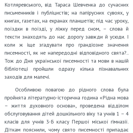
Котляревського, від Тараса Шевченка до сучасних
письменників і публіцистів; на папірусних сувоях, у
книгах, газетах, на екранах планшетів; під час уроку,
поїздки в поїзді, у ліжку перед сном, – слова й
тексти знаходять до нас дорогу завжди й усюди. І
коли ж іще згадувати про грандіозне значення
писемності, як не напередодні відповідного свята?..
Тож до Дня української писемності та мови в нашій
бібліотеці пройшли одразу кілька пізнавальних
заходів для малечі.
Особливою повагою до рідного слова була
пройнята літературно-історична година «Рідна мова
– життя духовного основа», проведена відділом
обслуговування дітей дошкільного віку та учнів 1 – 4
класів для учнів 3-Б класу Першої міської гімназії.
Діткам пояснили, чому свято писемності припадає