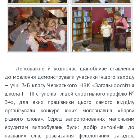
Легковажне й водночас шанобливе ставлення
до мовлення демонстрували учасники іншого заходу
– учні 3-Б класу Черкаського НВК «Загальноосвітня
школа І – ІІІ ступенів - ліцей спортивного профілю №
34», для яких працівники цього самого відділу
організували конкурс юних мовознавців «Барви
рідного слова». Серед запропонованих маленьким
ерудитам випробувань були: добір антонімів до
названих слів, розв’язання філологічних загадок,