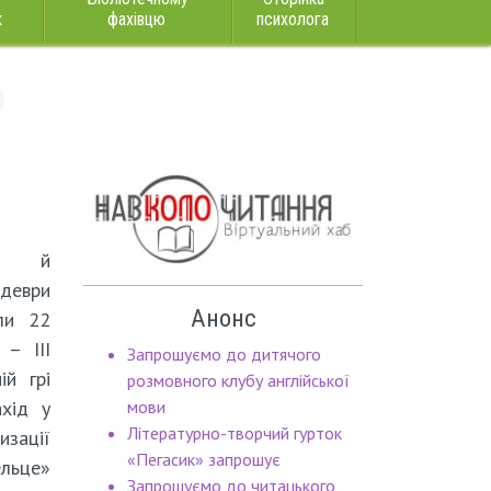
к
фахівцю
психолога
ми й
еври
Анонс
ли 22
– ІІІ
Запрошуємо до дитячого
й грі
розмовного клубу англійської
ахід у
мови
Літературно-творчий гурток
зації
«Пегасик» запрошує
льце»
Запрошуємо до читацького