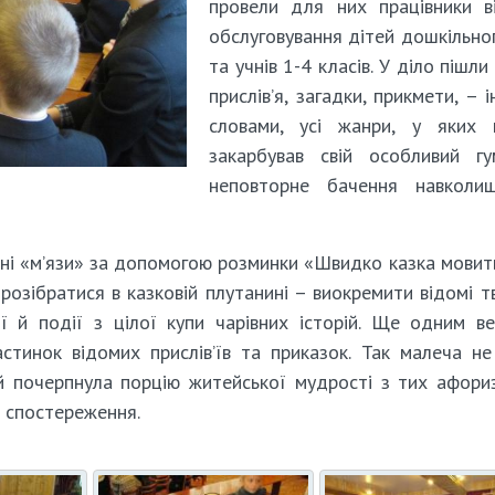
провели для них працівники в
обслуговування дітей дошкільног
та учнів 1-4 класів. У діло пішли
прислів’я, загадки, прикмети, – 
словами, усі жанри, у яких 
закарбував свій особливий гу
неповторне бачення навколиш
льні «м’язи» за допомогою розминки «Швидко казка мовит
розібратися в казковій плутанині – виокремити відомі т
ї й події з цілої купи чарівних історій. Ще одним в
стинок відомих прислів’їв та приказок. Так малеча н
 й почерпнула порцію житейської мудрості з тих афориз
й спостереження.