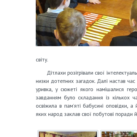
світу.
Дітлахи розігрівали свої інтелектуа
низки дотепних загадок. Далі настав час 
уривка, у сюжеті якого намішалися геро
завданням було складання із кількох ча
освіжила в пам’яті бабусині оповідки, а
яких народ заклав свої побутові поради 