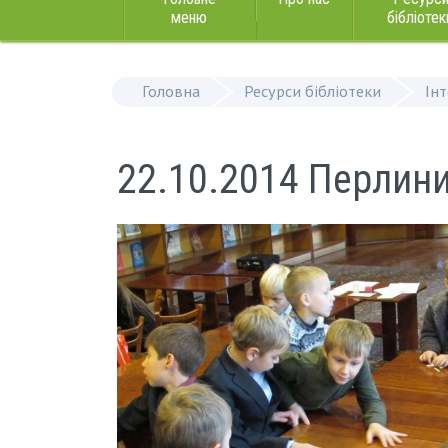
меню
бібліотек
Головна
Ресурси бібліотеки
Ін
22.10.2014 Перлини