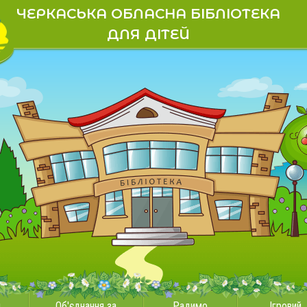
ЧЕРКАСЬКА ОБЛАСНА БІБЛІОТЕКА
ДЛЯ ДІТЕЙ
и
Об'єднання за
Радимо
Ігровий