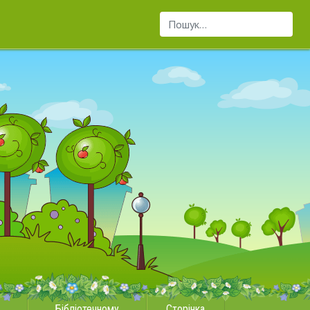
Пошук...
Бібліотечному
Сторінка