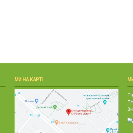
МИ НА КАРТІ
М
Пн.
Пт
Ви