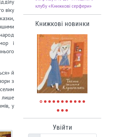
ідділу
клубу «Книжкові серфери»
о віку
 казки,
Книжкові новинки
іншими
народ
мор і
нього
ься» й
вори з
еселим
е лише
мів, у
Увійти