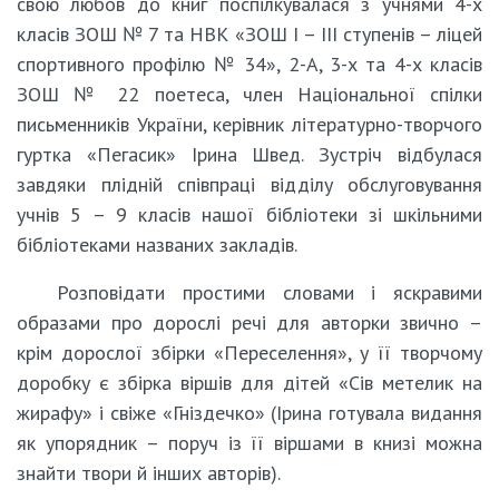
свою любов до книг поспілкувалася з учнями 4-х
класів ЗОШ № 7 та НВК «ЗОШ І – ІІІ ступенів – ліцей
спортивного профілю № 34», 2-А, 3-х та 4-х класів
ЗОШ № 22 поетеса, член Національної спілки
письменників України, керівник літературно-творчого
гуртка «Пегасик» Ірина Швед. Зустріч відбулася
завдяки плідній співпраці відділу обслуговування
учнів 5 – 9 класів нашої бібліотеки зі шкільними
бібліотеками названих закладів.
Розповідати простими словами і яскравими
образами про дорослі речі для авторки звично –
крім дорослої збірки «Переселення», у її творчому
доробку є збірка віршів для дітей «Сів метелик на
жирафу» і свіже «Гніздечко» (Ірина готувала видання
як упорядник – поруч із її віршами в книзі можна
знайти твори й інших авторів).