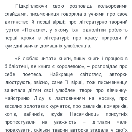
Підкріплюючи свою розповідь кольоровими
слайдами, письменниця говорила з учнями про своє
дитинство й перші вірші; про літературно-творчий
гурток «Пегасик», у якому їхні однолітки роблять
перші кроки в літературі; про красу природи й
кумедні звички домашніх улюбленців.
«Я люблю читати книги, пишу книги і працюю в
бібліотеці, де книга є королевою», – розповідає про
себе поетеса. Найкраще світогляд авторки
ілюструють, звісно, саме її вірші, тож письменниця
зачитала дітям свої улюблені твори про дівчинку-
майстриню Ліду з ластовинням на носику, про
веселих золотавих курчаток, про равликів, комариків,
котів, зайчиків, жуків. Насамкінець присутніх
протестували на уважність – дітлахи мали
порахувати, скільки тварин авторка згадала у своїх