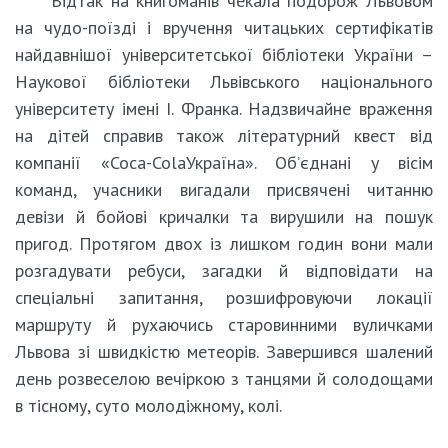
Відтак на книгоманів чекала подорож Львовом
на чудо-поїзді і вручення читацьких сертифікатів
найдавнішої університетської бібліотеки України –
Наукової бібліотеки Львівського національного
університету імені І. Франка. Надзвичайне враження
на дітей справив також літературний квест від
компанії «Coca-ColaУкраїна». Об’єднані у вісім
команд, учасники вигадали присвячені читанню
девізи й бойові кричалки та вирушили на пошук
пригод. Протягом двох із лишком годин вони мали
розгадувати ребуси, загадки й відповідати на
спеціальні запитання, розшифровуючи локації
маршруту й рухаючись старовинними вуличками
Львова зі швидкістю метеорів. Завершився шалений
день розвеселою вечіркою з танцями й солодощами
в тісному, суто молодіжному, колі.