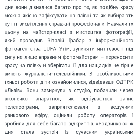
дня вони дізналися багато про те, як подібну красу
можна якісно зафіксувати на плівці та як вибирають
кут її висвітлення справжні професіонали. Навчали їх
цьому на майстер-класі з мистецтва фотографії,
який проводив Віталій Грабар з інформаційного
фотоагентства LUFA. Утім, зупиняти миттєвості під
силу не лише вправним фотомайстрам – переносити
красу на плівку й зберігати її для нащадків не гірше
вміють журналісти-телевізійники. З особливостями
їхньої роботи діти ознайомилися, відвідавши ОДТРК
«Львів». Вони зазирнули в студію, побачили через
віконечко апаратної, як відбувається запис
телепрограми, заприятелювали з ведучими
ранкового ефіру, оцінили роботу операторів і
зробили для себе багато відкриттів. «Родзинкою» ж
дня стала зустріч із сучасним українським