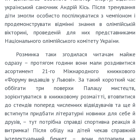
український саночник Андрій Кісь. Після тренування
діти змогли особисто поспілкуватися з чемпіоном і
продемонструвати відмінні знання в олімпійській
вікторині, проведеній для них представниками
Національного олімпійського комітету України.
Розминка таки згодилася читачам майже
одразу – протягом години вони мали роздивитися
асортимент 21-го Міжнародного книжкового
«Форуму видавців у Львові». За такий короткий час
оббігати три поверхи Палацу мистецтв,
зорієнтуватися в книжковому розмаїтті, втовпитися
до стендів поперед численних відвідувачів та ще й
встигнути придбати літературні новинки для себе й
друзів, – тут потрібна справді спортивна реакція й
витримка! Після обіду на дітей чекав справжній
інтелектуальний бенкет – вони потрапили на