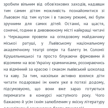
зробили вільним від обов’язкових заходів, надавши
тим самим дітям можливість познайомитися зі
Львовом під тим кутом і в такому режимі, які були
зручними для самих дітей. Останні, на щастя,
сонячні, години в дивовижному місті найкращі читачі
з Черкащини провели на оглядовому майданчику
міської ратуші, у Львівському національному
академічному театрі опери та балету ім. Соломії
Крушельницької та просто блукаючи фірмовими й
відомими на всю Україну крамничками, роззираючись
на відмінний за красою і смаком львівський шоколад
та каву. За тим, наскільки активно взялися діти
читати подаровані їм книги уже в потязі додому,
підсумовуємо, що вони вже зараз готуються
перемагати в конкурсі наступного року. Чого
бажаємо й усім їхнім залюбленим у якісну літературу