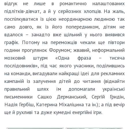
відгук не лише в романтично налаштованих
підлітків-дівчат, а й у серйозних хлопців. На жаль,
поспілкуватися із цією неординарною людиною так
само довго, як із його попередником, дітям не
вдалося – занадто вже щільний у нього виявився
графік. Потому на переможців чекали ще півтори
години прогулянок Форумом; жвавий, неформальний
мозковий штурм «Одна фраза – тисяча
послідовників», під час якого учасники, поділившись
на команди, вигадували найкращі ідеї для рекламних
кампаній із залучення дітей до читання (віднайти
правильний шлях їм допомагали українські
письменники Сашко Дерманський, Сергій Гридін,
Надія Гербіш, Катерина Міхаліцина та ін.); а під вечір
ще й рухливі та дуже кумедні енергійні ігри.