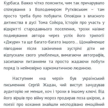
Курбаса. Важко чітко пояснити, чим так причарувало
спілкування з Володимиром Рутківським – там
просто треба було побувати. Оповідки з власного
дитинства в дусі Тома Сойєра, історія про участь у
відкритті стародавнього поселення, трохи наївне
подивування автора через успіх його трилогії
«Джури» та ще багато-багато іншого… Щонайменше
півгодини після закінчення зустрічі діти не
відпускали свого улюбленця, вимагаючи автографів,
засипаючи питаннями та просто жадаючи побути
поряд із неймовірно харизматичною людиною.
Наступним «на черзі» був український
письменник Сергій Жадан, чий виступ зачудував
аудиторію не менше, хоч і трохи в іншому ключі. Від
його віршів про війну мороз продирав поза шкірою, а
поезії про кохання знайшли несподівано емоційний