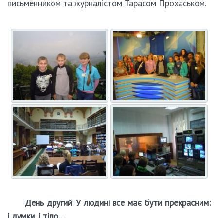
письменником та журналістом Тарасом Прохаськом.
День другий. У людині все має бути прекрасним:
і думки, і тіло…