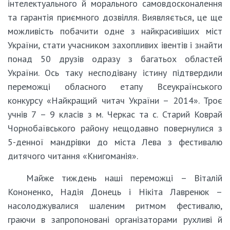
інтелектуального й морального самовдосконалення
та гарантія приємного дозвілля. Виявляється, це ще
можливість побачити одне з найкрасивіших міст
України, стати учасником захопливих івентів і знайти
понад 50 друзів одразу з багатьох областей
України. Ось таку несподівану істину підтвердили
переможці обласного етапу Всеукраїнського
конкурсу «Найкращий читач України – 2014». Троє
учнів 7 – 9 класів з м. Черкас та с. Старий Коврай
Чорнобаївського району нещодавно повернулися з
5-денної мандрівки до міста Лева з фестивалю
дитячого читання «Книгоманія».
Майже тиждень наші переможці – Віталій
Кононенко, Надія Донець і Нікіта Лавренюк –
насолоджувалися шаленим ритмом фестивалю,
граючи в запропоновані організаторами рухливі й