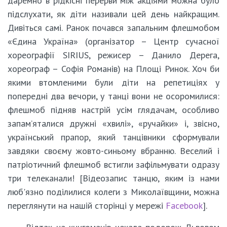
даремно в рідкісні перерви між акціями можна було
підслухати, як діти називали цей день найкращим.
Дивіться самі. Ранок почався запальним флешмобом
«Єдина Україна» (організатор – Центр сучасної
хореографії SIRIUS, режисер – Данило Дерега,
хореограф – Софія Романів) на Площі Ринок. Хоч би
якими втомленими були діти на репетиціях у
попередні два вечори, у танці вони не осоромилися:
флешмоб підняв настрій усім глядачам, особливо
запам’яталися дружні «хвилі», «ручайки» і, звісно,
український прапор, який танцівники сформували
завдяки своєму жовто-синьому вбранню. Веселий і
патріотичний флешмоб встигли зафільмувати одразу
три телеканали! [Відеозапис танцю, яким із нами
люб'язно поділилися колеги з Миколаївщини, можна
переглянути на нашій сторінці у мережі
Facebook
].