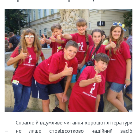
Спрагле й вдумливе читання хорошої літератури
– не лише стовідсотково надійний засіб