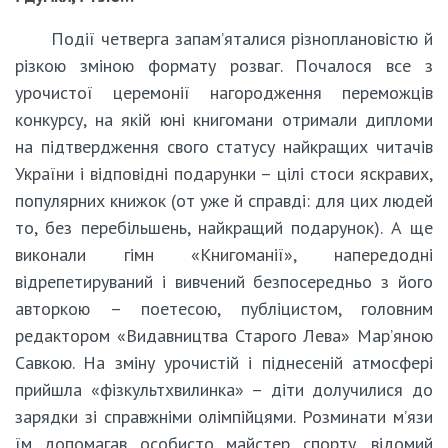
Події четверга запам’яталися різноплановістю й
різкою зміною формату розваг. Почалося все з
урочистої церемонії нагородження переможців
конкурсу, на якій юні книгомани отримали дипломи
на підтвердження свого статусу найкращих читачів
України і відповідні подарунки – цілі стоси яскравих,
популярних книжок (от уже й справді: для цих людей
то, без перебільшень, найкращий подарунок). А ще
виконали гімн «Книгоманії», напередодні
відрепетируваний і вивчений безпосередньо з його
авторкою – поетесою, публіцистом, головним
редактором «Видавництва Старого Лева» Мар’яною
Савкою. На зміну урочистій і піднесеній атмосфері
прийшла «фізкультхвилинка» – діти долучилися до
зарядки зі справжніми олімпійцями. Розминати м’язи
їм допомагав особисто майстер спорту, відомий