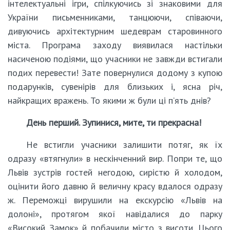
інтелектуальні ігри, спілкуючись зі знаковими для
України письменниками, танцюючи, співаючи,
дивуючись архітектурним шедеврам старовинного
міста. Програма заходу виявилася настільки
насиченою подіями, що учасники не завжди встигали
подих перевести! Зате повернулися додому з купою
подарунків, сувенірів для близьких і, ясна річ,
найкращих вражень. То якими ж були ці п’ять днів?
День перший. Зупинися, мите, ти прекрасна!
Не встигли учасники залишити потяг, як їх
одразу «втягнули» в нескінченний вир. Попри те, що
Львів зустрів гостей негодою, сирістю й холодом,
оцінити його давню й величну красу вдалося одразу
ж. Переможці вирушили на екскурсію «Львів на
долоні», протягом якої навідалися до парку
«Високий Замок» й побачили місто з висоти. Цього