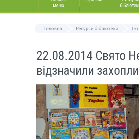
меню
бібліотек
Головна
Ресурси бібліотеки
Ін
22.08.2014 Свято Не
відзначили захопл