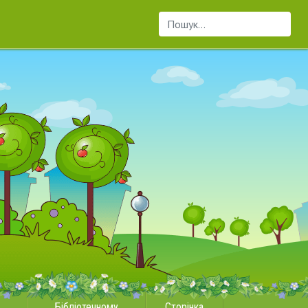
Пошук...
Бібліотечному
Сторінка