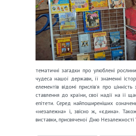
тематичні загадки про улюблені рослини
чудеса нашої держави, її знаменні істор
елементів відомі прислів’я про цінність
ставлення до країни, свої надії на її щ
епітети. Серед найпоширеніших означень
«незалежна» і, звісно ж, «єдина». Так
виставки, присвяченої Дню Незалежності 