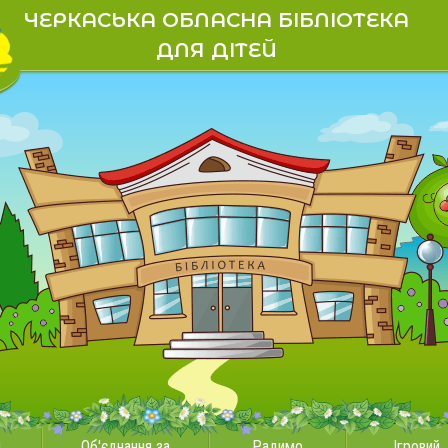
ЧЕРКАСЬКА ОБЛАСНА БІБЛІОТЕКА
ДЛЯ ДІТЕЙ
и
Об'єднання за
Радимо
Ігровий