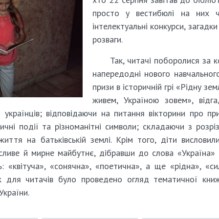
просто у вестибюлі на них ч
інтелектуальні конкурси, загадки 
розваги.
Так, читачі поборолися за к
напередодні нового навчальног
призи в історичній грі «Рідну зем
живем, Україною зовем», відг
 українців; відповідаючи на питання вікторини про пр
ичні події та різноманітні символи; складаючи з розрі
 життя на батьківській землі. Крім того, діти висловил
асливе й мирне майбутнє, дібравши до слова «Україна» 
: «квітуча», «сонячна», «поетична», а ще «рідна», «си
ож для читачів було проведено огляд тематичної кни
України.