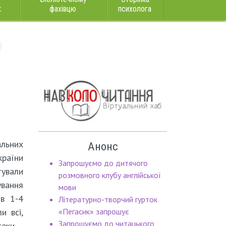
к
фахівцю
психолога
альних
Анонс
країни
Запрошуємо до дитячого
ували
розмовного клубу англійської
вання
мови
ів 1-4
Літературно-творчий гурток
и всі,
«Пегасик» запрошує
Запрошуємо до читацького
теки –