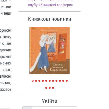
клубу «Книжкові серфери»
екали
й інші
Книжкові новинки
орисні
о року
лю, де
адуючи
иродні
знених
и своє
власні
льна»,
жкової
Увійти