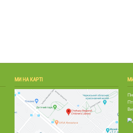
МИ НА КАРТІ
М
Пн.
Пт
Ви