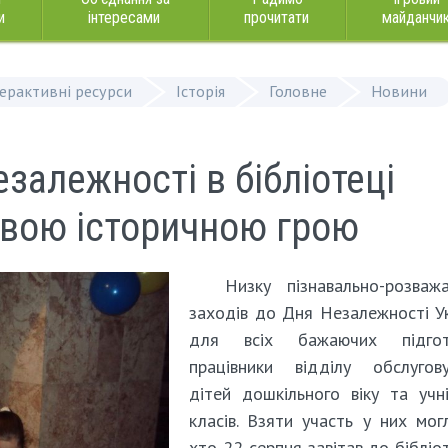
и
інтересами
прочитати
майданчи
терактивні ресурси
Історія
Головне
Новини
залежності в бібліотеці
ивою історичною грою
Низку пізнавально-розваж
заходів до Дня Незалежності У
для всіх бажаючих підгот
працівники відділу обслугову
дітей дошкільного віку та учн
класів. Взяти участь у них могл
хто 22 серпня завітав до бібліо