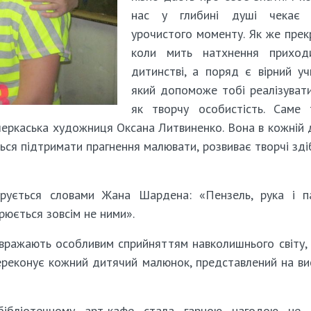
нас у глибині душі чекає 
урочистого моменту. Як же прек
коли мить натхнення приход
дитинстві, а поряд є вірний уч
який допоможе тобі реалізуват
як творчу особистість. Саме 
черкаська художниця Оксана Литвиненко. Вона в кожній 
ться підтримати прагнення малювати, розвиває творчі зді
рується словами Жана Шардена: «Пензель, рука і па
рюється зовсім не ними».
вражають особливим сприйняттям навколишнього світу,
ереконує кожний дитячий малюнок, представлений на ви
ібліотечному арт-кафе стала гарною нагодою не т