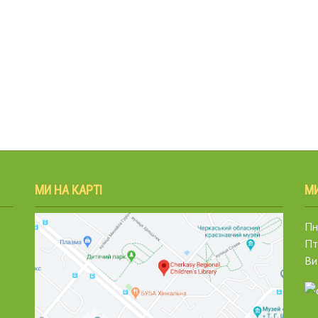
МИ НА КАРТІ
М
Пн.
Пт
Ви