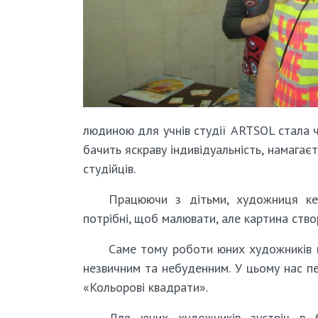
людиною для учнів студії ARTSOL стала 
бачить яскраву індивідуальність, намагає
студійців.
Працюючи з дітьми, художниця ке
потрібні, щоб малювати, але картина ство
Саме тому роботи юних художників 
незвичним та небуденним. У цьому нас п
«Кольорові квадрати».
Для юних художників зустріч в б