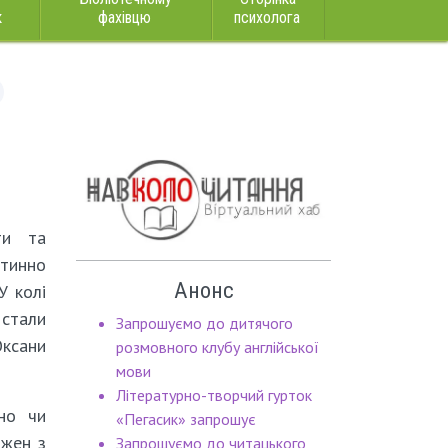
к
фахівцю
психолога
ти та
тинно
Анонс
У колі
стали
Запрошуємо до дитячого
ксани
розмовного клубу англійської
мови
Літературно-творчий гурток
но чи
«Пегасик» запрошує
ожен з
Запрошуємо до читацького