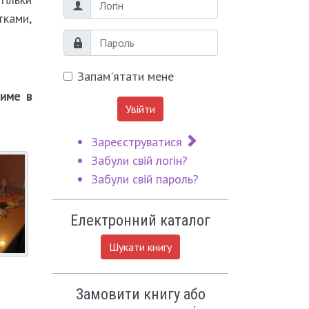
Логін
тками,
Пароль
Запам'ятати мене
тиме в
Увійти
Зареєструватися
Забули свій логін?
Забули свій пароль?
Електронний каталог
Шукати книгу
Замовити книгу або