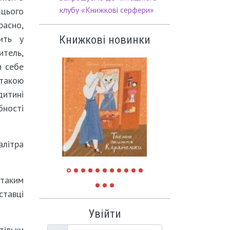
клубу «Книжкові серфери»
цього
расно,
ить у
Книжкові новинки
итель,
и себе
такою
дитині
бності
літра
 таким
ставці
Увійти
ільки