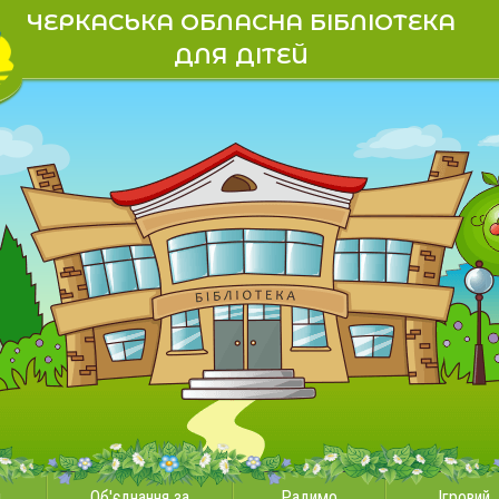
ЧЕРКАСЬКА ОБЛАСНА БІБЛІОТЕКА
ДЛЯ ДІТЕЙ
и
Об'єднання за
Радимо
Ігровий