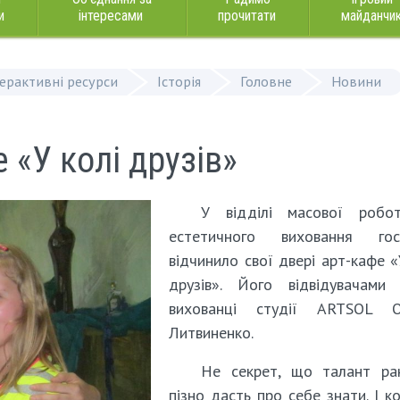
и
інтересами
прочитати
майданчи
терактивні ресурси
Історія
Головне
Новини
 «У колі друзів»
У відділі масової робо
естетичного виховання гос
відчинило свої двері арт-кафе «
друзів». Його відвідувачами 
вихованці студії ARTSOL О
Литвиненко.
Не секрет, що талант ра
пізно дасть про себе знати. І к