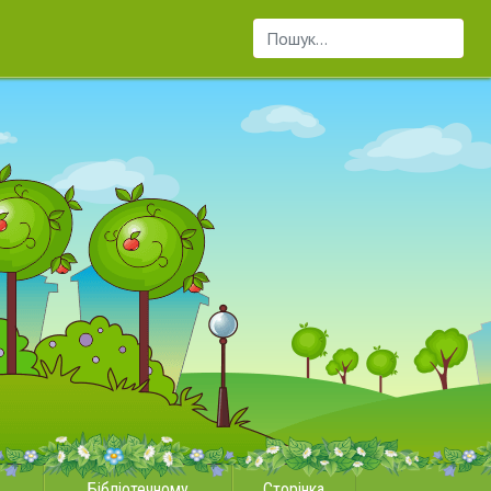
Пошук...
Бібліотечному
Сторінка