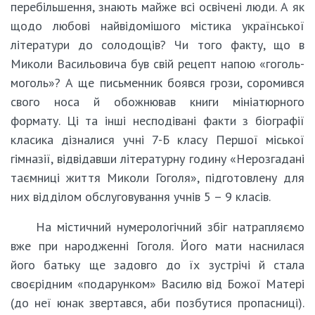
перебільшення, знають майже всі освічені люди. А як
щодо любові найвідомішого містика української
літератури до солодощів? Чи того факту, що в
Миколи Васильовича був свій рецепт напою «гоголь-
моголь»? А ще письменник боявся грози, соромився
свого носа й обожнював книги мініатюрного
формату. Ці та інші несподівані факти з біографії
класика дізналися учні 7-Б класу Першої міської
гімназії, відвідавши літературну годину «Нерозгадані
таємниці життя Миколи Гоголя», підготовлену для
них відділом обслуговування учнів 5 – 9 класів.
На містичний нумерологічний збіг натрапляємо
вже при народженні Гоголя. Його мати наснилася
його батьку ще задовго до їх зустрічі й стала
своєрідним «подарунком» Василю від Божої Матері
(до неї юнак звертався, аби позбутися пропасниці).