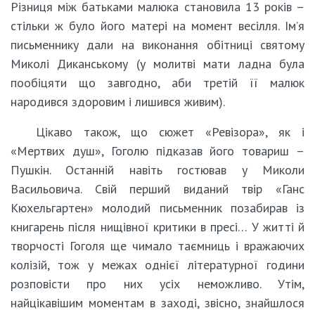
Різниця між батьками малюка становила 13 років –
стільки ж було його матері на момент весілля. Ім’я
письменнику дали на виконання обітниці святому
Миколі Диканському (у молитві мати ладна була
пообіцяти що завгодно, аби третій її малюк
народився здоровим і лишився живим).
Цікаво також, що сюжет «Ревізора», як і
«Мертвих душ», Гоголю підказав його товариш –
Пушкін. Останній навіть гостював у Миколи
Васильовича. Свій перший виданий твір «Ганс
Кюхельгартен» молодий письменник позабирав із
книгарень після нищівної критики в пресі… У житті й
творчості Гоголя ще чимало таємниць і вражаючих
колізій, тож у межах однієї літературної години
розповісти про них усіх неможливо. Утім,
найцікавішим моментам в заході, звісно, знайшлося