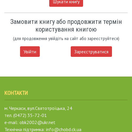
Шукати книгу
Замовити книгу або продовжити термін
користування книгою
(для продовження увійдіть на сайт або зареєструйтеся)
Увійти
Зареєструватися
КОНТАКТИ
м. Черкаси, вул.Святотроїцька, 24
тел. (0472) 35-72-01
e-mail: obk2002@ukr.net
Технічна підтримка: info@chobd.ck.ua