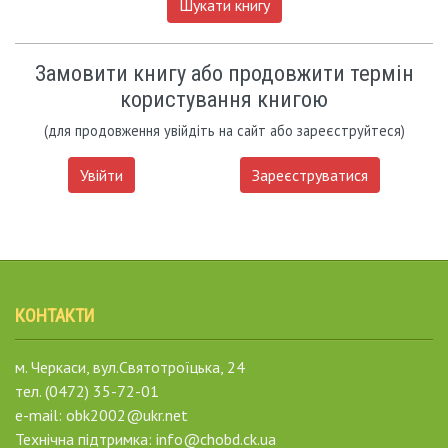
Шукати книгу
Замовити книгу або продовжити термін
користування книгою
(для продовження увійдіть на сайт або зареєструйтеся)
Увійти
Зареєструватися
КОНТАКТИ
м. Черкаси, вул.Святотроїцька, 24
тел. (0472) 35-72-01
e-mail: obk2002@ukr.net
Технічна підтримка: info@chobd.ck.ua