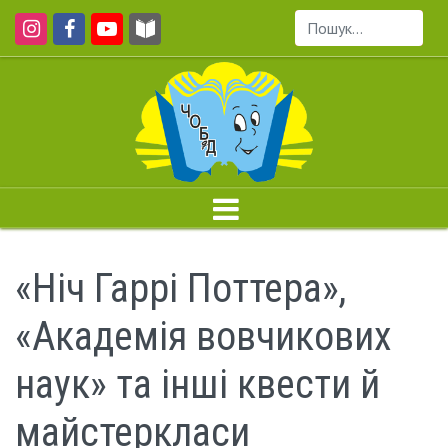
Пошук...
«Ніч Гаррі Поттера»,
«Академія вовчикових
наук» та інші квести й
майстеркласи