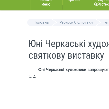
меню
бібліотек
Головна
Ресурси бібліотеки
Ін
Юні Черкаські худ
святкову виставку
Юні Черкаські художники запрошують
С. 2.