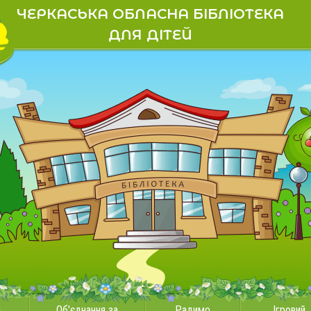
ЧЕРКАСЬКА ОБЛАСНА БІБЛІОТЕКА
ДЛЯ ДІТЕЙ
и
Об'єднання за
Радимо
Ігровий