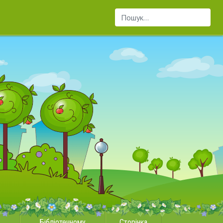
Пошук...
Бібліотечному
Сторінка