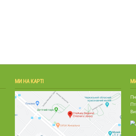
МИ НА КАРТІ
М
Пн.
Пт
Ви