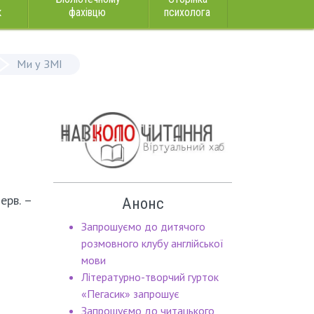
к
фахівцю
психолога
Ми у ЗМІ
ерв. –
Анонс
Запрошуємо до дитячого
розмовного клубу англійської
мови
Літературно-творчий гурток
«Пегасик» запрошує
Запрошуємо до читацького