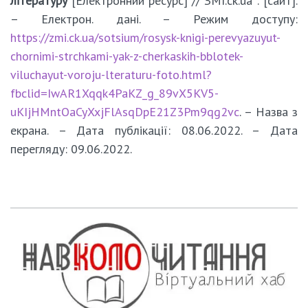
літературу
[Електронний ресурс] // ЗМІ.ck.ua : [сайт].
– Електрон. дані. – Режим доступу:
https://zmi.ck.ua/sotsium/rosysk-knigi-perevyazuyut-
chornimi-strchkami-yak-z-cherkaskih-bblotek-
viluchayut-voroju-lteraturu-foto.html?
fbclid=IwAR1Xqqk4PaKZ_g_89vX5KV5-
uKIjHMntOaCyXxjFlAsqDpE21Z3Pm9qg2vc
. – Назва з
екрана. – Дата публікації: 08.06.2022. – Дата
перегляду: 09.06.2022.