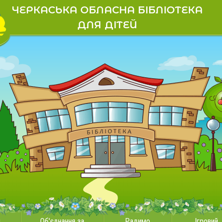
ЧЕРКАСЬКА ОБЛАСНА БІБЛІОТЕКА
ДЛЯ ДІТЕЙ
и
Об'єднання за
Радимо
Ігровий