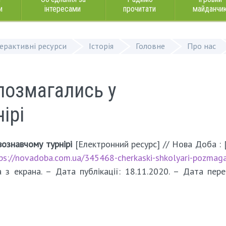
и
інтересами
прочитати
майданчи
терактивні ресурси
Історія
Головне
Про нас
позмагались у
ірі
вознавчому турнірі
[Електронний ресурс] // Нова Доба : [
ps://novadoba.com.ua/345468-cherkaski-shkolyari-pozmaga
з екрана. – Дата публікації: 18.11.2020. – Дата пере