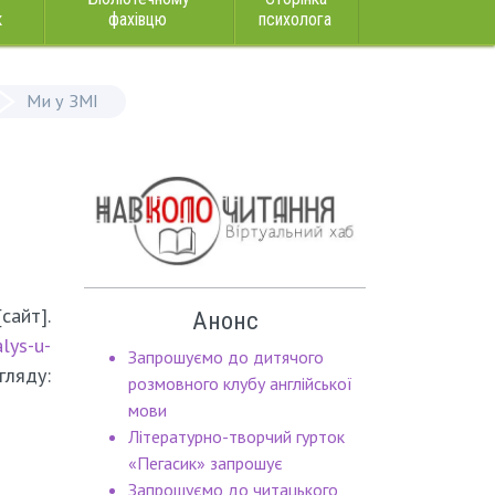
к
фахівцю
психолога
Ми у ЗМІ
сайт].
Анонс
lys-u-
Запрошуємо до дитячого
гляду:
розмовного клубу англійської
мови
Літературно-творчий гурток
«Пегасик» запрошує
Запрошуємо до читацького