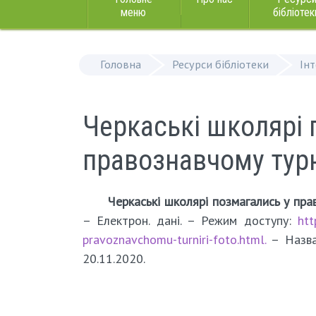
меню
бібліотек
Головна
Ресурси бібліотеки
Ін
Черкаські школярі 
правознавчому турн
Черкаські школярі позмагались у пра
– Електрон. дані. – Режим доступу:
htt
pravoznavchomu-turniri-foto.html.
– Назва 
20.11.2020.