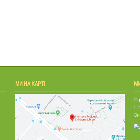
МИ НА КАРТІ
М
Пн.
Пт
Ви