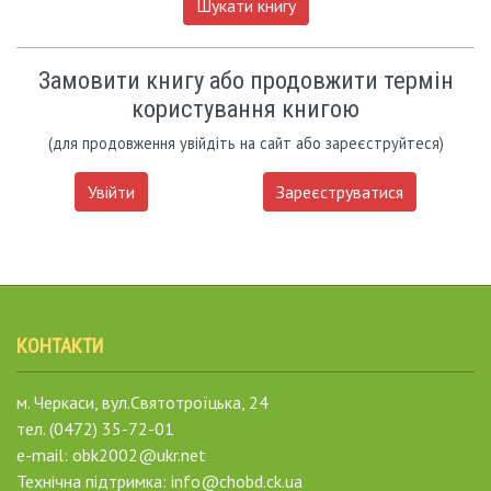
Шукати книгу
Замовити книгу або продовжити термін
користування книгою
(для продовження увійдіть на сайт або зареєструйтеся)
Увійти
Зареєструватися
КОНТАКТИ
м. Черкаси, вул.Святотроїцька, 24
тел. (0472) 35-72-01
e-mail: obk2002@ukr.net
Технічна підтримка: info@chobd.ck.ua