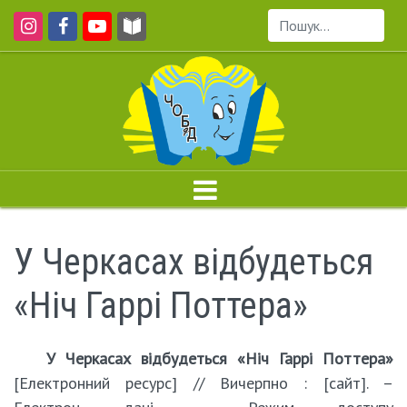
Пошук...
У Черкасах відбудеться
«Ніч Гаррі Поттера»
У Черкасах відбудеться «Ніч Гаррі Поттера»
[Електронний ресурс] // Вичерпно : [сайт]. –