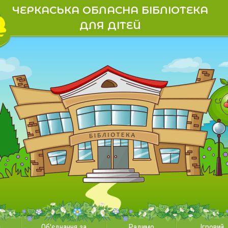
ЧЕРКАСЬКА ОБЛАСНА БІБЛІОТЕКА
ДЛЯ ДІТЕЙ
и
Об'єднання за
Радимо
Ігровий