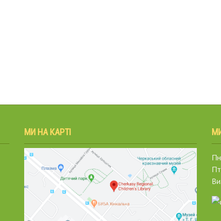
МИ НА КАРТІ
М
Пн.
Пт
Ви