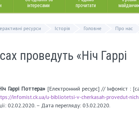
и
інтересами
прочитати
майданчи
терактивні ресурси
Історія
Головне
Про нас
асах проведуть «Ніч Гаррі
Ніч Гаррі Поттера»
[Електронний ресурс] // Інфоміст : [са
tps://infomist.ck.ua/u-bibliotetsi-v-cherkasah-provedut-nich
ції: 02.02.2020. – Дата перегляду: 03.02.2020.