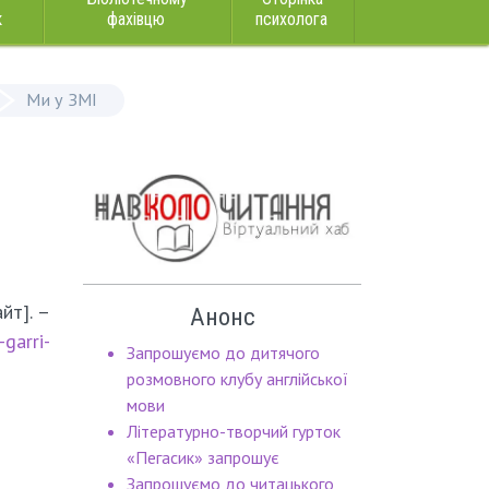
к
фахівцю
психолога
Ми у ЗМІ
йт]. –
Анонс
-garri-
Запрошуємо до дитячого
розмовного клубу англійської
мови
Літературно-творчий гурток
«Пегасик» запрошує
Запрошуємо до читацького