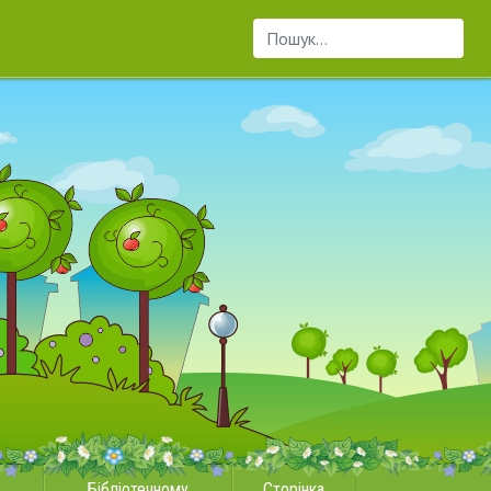
Пошук...
Бібліотечному
Сторінка