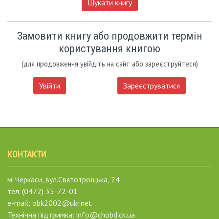
Шукати книгу
Замовити книгу або продовжити термін
користування книгою
(для продовження увійдіть на сайт або зареєструйтеся)
Увійти
Зареєструватися
КОНТАКТИ
м. Черкаси, вул.Святотроїцька, 24
тел. (0472) 35-72-01
e-mail: obk2002@ukr.net
Технічна підтримка: info@chobd.ck.ua