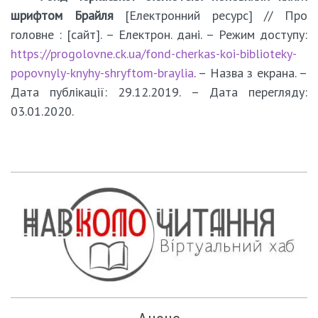
шрифтом Брайля
[Електронний ресурс] // Про
головне : [сайт]. – Електрон. дані. – Режим доступу:
https://progolovne.ck.ua/fond-cherkas-koi-biblioteky-
popovnyly-knyhy-shryftom-braylia
. – Назва з екрана. –
Дата публікації: 29.12.2019. – Дата перегляду:
03.01.2020.