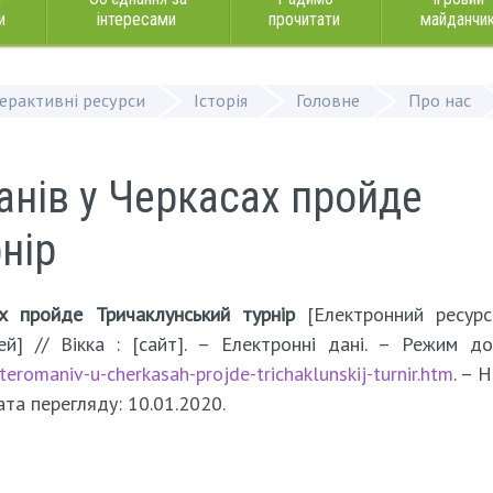
и
інтересами
прочитати
майданчи
терактивні ресурси
Історія
Головне
Про нас
нів у Черкасах пройде
нір
х пройде Тричаклунський турнір
[Електронний ресурс
ей] // Вікка : [сайт]. – Електронні дані. – Режим до
teromaniv-u-cherkasah-projde-trichaklunskij-turnir.htm
. – 
Дата перегляду: 10.01.2020.