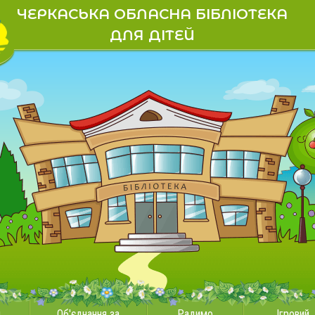
ЧЕРКАСЬКА ОБЛАСНА БІБЛІОТЕКА
ДЛЯ ДІТЕЙ
и
Об'єднання за
Радимо
Ігровий