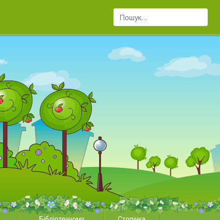
Пошук...
Бібліотечному
Сторінка