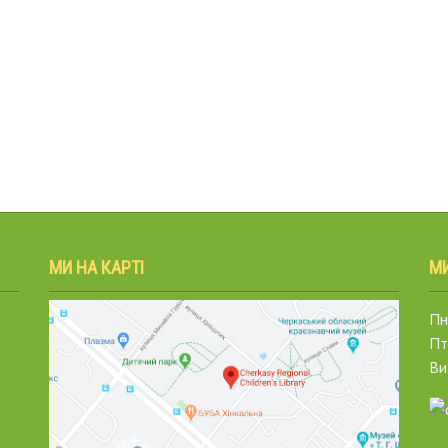
МИ НА КАРТІ
М
Пн.
Пт
Ви