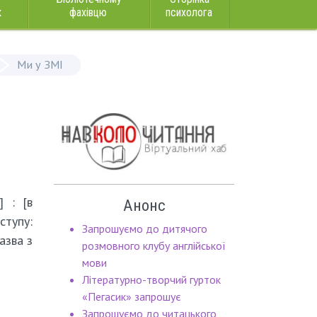
к
фахівцю
психолога
Ми у ЗМІ
] : [в
Анонс
ступу:
Запрошуємо до дитячого
Назва з
розмовного клубу англійської
мови
Літературно-творчий гурток
«Пегасик» запрошує
Запрошуємо до читацького