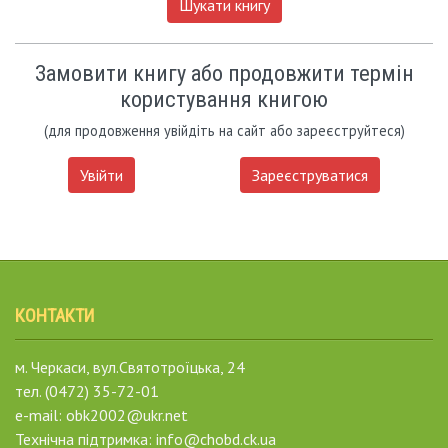
Шукати книгу
Замовити книгу або продовжити термін
користування книгою
(для продовження увійдіть на сайт або зареєструйтеся)
Увійти
Зареєструватися
КОНТАКТИ
м. Черкаси, вул.Святотроїцька, 24
тел. (0472) 35-72-01
e-mail: obk2002@ukr.net
Технічна підтримка: info@chobd.ck.ua