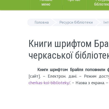
меню
бібліотек
Головна
Ресурси бібліотеки
Ін
Книги шрифтом Бра
черкаської бібліоте
Книги шрифтом Брайля поповнили ф
[сайт]. – Електрон. дані. – Режим дос
cherkas-koi-biblioteky/
. – Назва з екрана. 