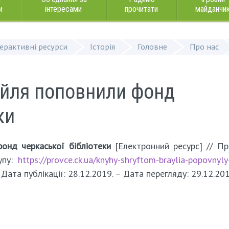
и
інтересами
прочитати
майданчи
терактивні ресурси
Історія
Головне
Про нас
йля поповнили фонд
ки
онд черкаської бібліотеки
[Електронний ресурс] // Пр
тупу:
https://provce.ck.ua/knyhy-shryftom-braylia-popovnyly
– Дата публікації: 28.12.2019. – Дата перегляду: 29.12.201