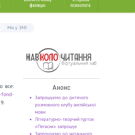
к
фахівцю
психолога
Ми у ЗМІ
о все:
Анонс
-fond-
Запрошуємо до дитячого
9.
розмовного клубу англійської
мови
Літературно-творчий гурток
«Пегасик» запрошує
Запрошуємо до читацького