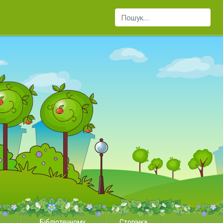
Пошук...
Бібліотечному
Сторінка