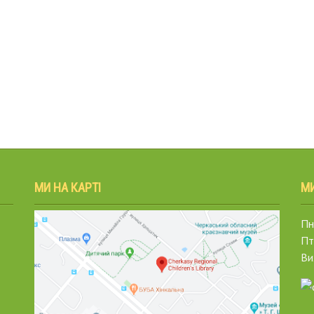
МИ НА КАРТІ
М
Пн.
Пт
Ви