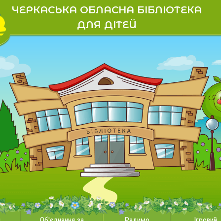
ЧЕРКАСЬКА ОБЛАСНА БІБЛІОТЕКА
ДЛЯ ДІТЕЙ
и
Об'єднання за
Радимо
Ігровий