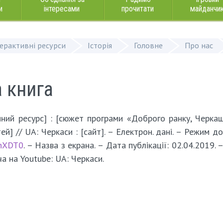
и
інтересами
прочитати
майданчи
терактивні ресурси
Історія
Головне
Про нас
а книга
ний ресурс] : [сюжет програми «Доброго ранку, Черка
й] // UA: Черкаси : [сайт]. – Електрон. дані. – Режим до
YnXDT0
. – Назва з екрана. – Дата публікації: 02.04.2019. 
а на Youtube: UA: Черкаси.