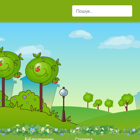
Пошук...
Бібліотечному
Сторінка