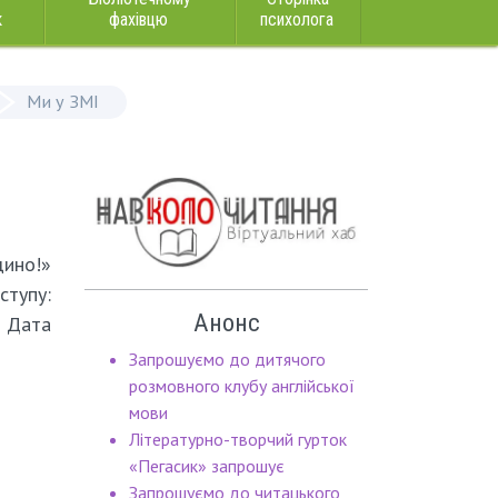
к
фахівцю
психолога
Ми у ЗМІ
щино!»
ступу:
Анонс
– Дата
Запрошуємо до дитячого
розмовного клубу англійської
мови
Літературно-творчий гурток
«Пегасик» запрошує
Запрошуємо до читацького