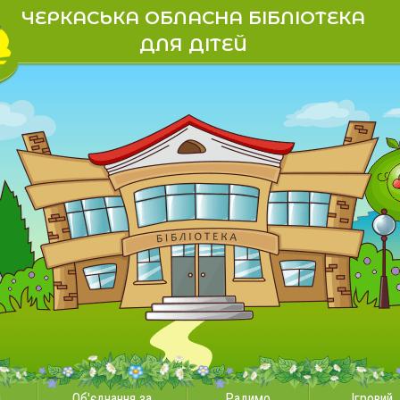
ЧЕРКАСЬКА ОБЛАСНА БІБЛІОТЕКА
ДЛЯ ДІТЕЙ
и
Об'єднання за
Радимо
Ігровий