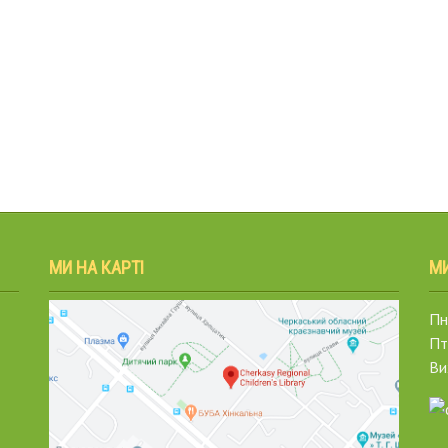
МИ НА КАРТІ
М
Пн.
Пт
Ви